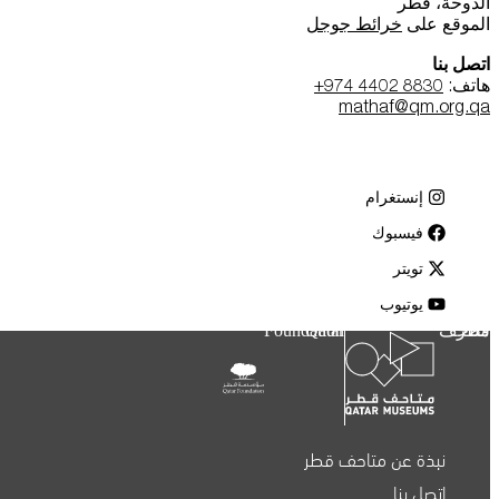
الدوحة، قطر
الموقع على
خرائط جوجل
اتصل بنا
هاتف:
+974 4402 8830
mathaf@qm.org.qa
إنستغرام
فيسبوك
تويتر
يوتيوب
متاحف قطر
Qatar Foundation
نبذة عن متاحف قطر
اتصل بنا