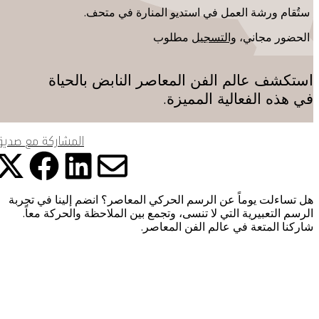
التعلم
البيانات عبر مختلف الأجهزة التي تستخدمها، كما تساعد في معالجة البيانات
ستُقام ورشة العمل في استديو المنارة في متحف.
المتعلقة بالإعلانات. ويستخدم هذا لقياس أداء الإعلانات وإتاحة فوترتها.
الحضور مجاني،
والتسجيل
مطلوب
يمكن أن يؤدي إيقاف تشغيل بعض هذه الملفات إلى توقف الوظائف ذات
موسوعة متحف
الصلة عن العمل بشكل صحيح. يمكنك تغيير تفضيلاتك في أي وقت
استكشف عالم الفن المعاصر النابض بالحياة
اعرف المزيد
في هذه الفعالية المميزة.
موافقة
حفظ الإعدادات
المشاركة مع صدي
شارك هذ
شا
شارك
شارك هذه ا
المتجر الإلكتروني
هل تساءلت يوماً عن الرسم الحركي المعاصر؟ انضم إلينا في تجربة
الرسم التعبيرية التي لا تنسى، وتجمع بين الملاحظة والحركة معاً.
من نحن
شاركنا المتعة في عالم الفن المعاصر.
الوظائف والفرص
الصحافة
رعاة متاحف قطر