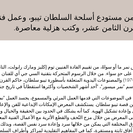
الفعال
ن مستودع أسلحة السلطان تيبو، وعمل ف
ن الثامن عشر، وكتب هزلية معاصرة.
خطط لز
ما أو سواهْ، من تقييم القادة الفنيين توم إكليز ومارك رابولت، التاريخ
 على حدٍ سواء. من خلال الرسوم المتحركة بتقنية السي جي آي للفنان 
تزو نين (مواليد 1976) والمصنوعات اليدوية المتعلقة بأسطورة تيبو سلطان، حاكم ا
سم "نمر ميسور"، "أحد أشهر الشخصيات وأكثرها استقطاباً في تاريخ جن
المتح
 في الموضوعات التي قدمها العمل المرئي والمسموع، يجسد العمل "نمر
ين قصة تيبو سلطان. يستكشف المعرض الإمكانات الإبداعية للفن والإعل
عادة تشكيل الهوية. كما أنه يشكك في الحدود بين الحقيقة والخيال وب
ى المعرض من خلال مزج التُحف والقطع الأثرية مع الأعمال الفنية الم
 المختلفة التي يمكن من خلالها سرد وإعادة سرد نفس القصة، وبذلك 
 آفاق ثابتة ومستقرة، كما في المفاهيم التقليدية لمراكز وأطراف السلط