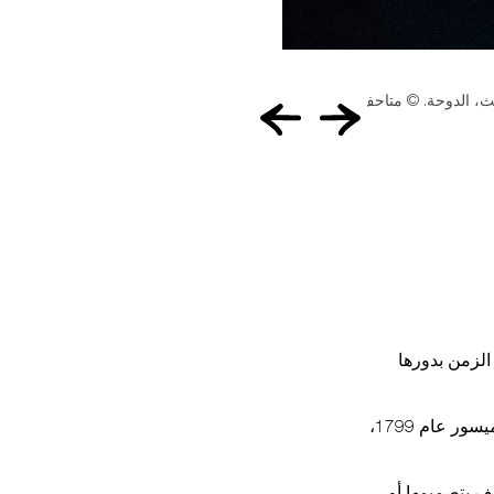
مشهد من معرض نِمرٌ ما أو سِواه، أحد معارض رُباعية قطر في متحف: المتحف العربي للفن الحديث، الدوحة. © متاحف قطر 2022.
 عبر الزمن بدورها
بالنسبة للبعض، فإن وفاته على يد البريطانيين أثناء إقالتهم لعاصمته "سيرينغاباتام" في ميسور عام 1799،
يف بتصميمها أو