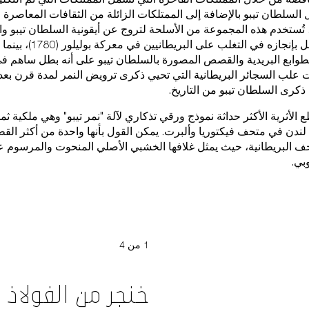
السلطان تيبو بالإضافة إلى الممتلكات الزائلة من الثقافات المعاصرة و
تُستخدم هذه المجموعة من الأسلحة لتروج عن أيقونية السلطان تيبو 
التاريخية، ولتحتفل بإنجازه في
لطوابع البريدية والقصص المصورة بالسلطان تيبو على أنه بطل ساهم في 
ت علب السجائر البريطانية التي تحيي ذكرى ترويض النمر لمدة قرن بعد
ذكرى السلطان تيبو من التاريخ.
 الأثرية الأكثر حداثة نموذج ورقي تذكاري لآلة "نمر تيبو" وهي ملكية ثم
لندن في متحف فيكتوريا وألبرت. يمكن القول بأنها واحدة من أكثر ال
 البريطانية، حيث يمثل غلافها الخشبي الأصلي المنحوت والمرسوم 
بي.
1
2
3
4
من
من
من
من
4
4
4
4