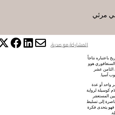
يات
ني مرئي
المشاركة مع صديق
شارك هذ
شا
شارك
شارك هذه 
يارة
 باعتباره نتاجاً
السنغافوري هوو
لقرن الثامن عشر
وب آسيا.
ف
 واحد أو عدة
ام كوسيلة لرواية
ين المستعمَر
عاصرة إلى تسليط
فهو يتحدى فكرة
ة.