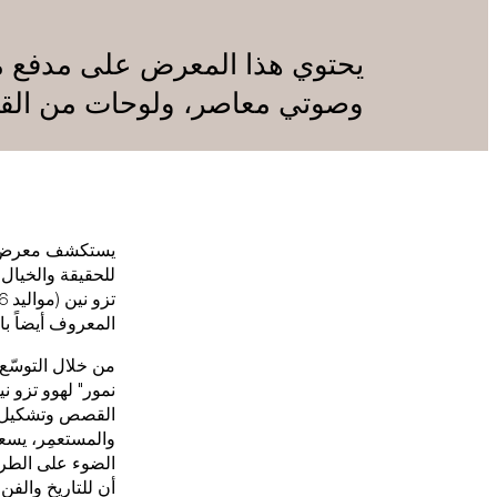
يحتوي هذا المعرض على مدفع م
وصوتي معاصر، ولوحات من القر
يستكشف معرض نمر 
للحقيقة والخيال
المعروف أيضاً با
من خلال التوسّع
نمور" لهوو تزو ن
القصص وتشكيل وإ
والمستعمِر، يسع
الضوء على الطرق
أن للتاريخ والفن