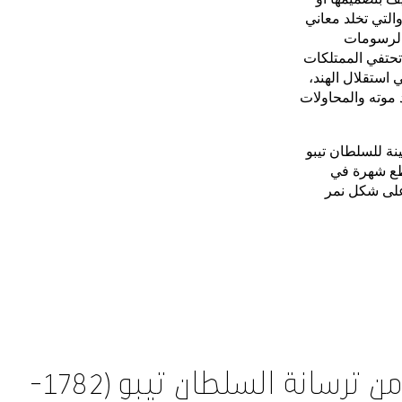
التي تخلد معاني
والرسومات
 التغلب على البريطانيين في معركة بوليلور (1780)، بينما تحتفي الممتلكات
استقلال الهند،
 موته والمحاولات
ينة للسلطان تيبو
قطع شهرة في
على شكل نمر
خنجر من الفولاذ من ترسانة السلطان تيبو (1782–