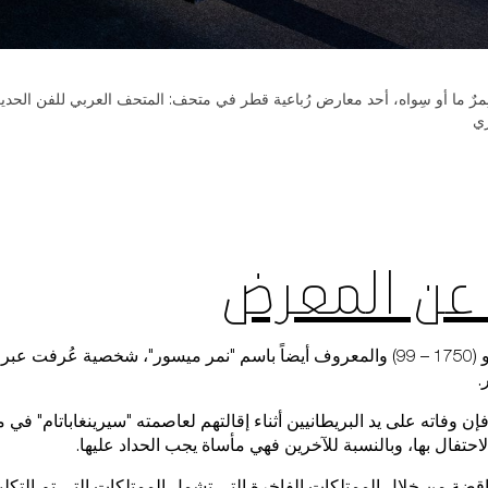
ري
عن المعرض
تبدأ قصتنا مع تيبو (1750 – 99) والمعروف أيضاً باسم "نمر ميسور"، شخصية عُرفت
.
تفال بها، وبالنسبة للآخرين فهي مأساة يجب الحداد عليها.
ناقضة من خلال الممتلكات الفاخرة التي تشمل الممتلكات التي تم التكل