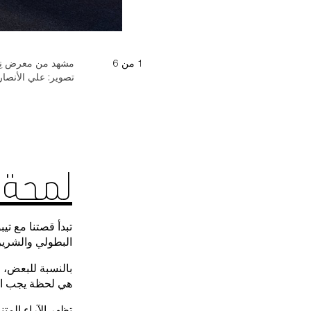
1
من
6
تصوير: علي الأنصا
لمحة 
البطولي والشرير
هي لحظة يجب الاح
تظهر الآراء المت