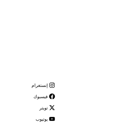
الوظائف والفرص
الصحافة
رعاة متاحف قطر
استضافة الفعاليات
اتصل بنا
سهولة الوصول والحركة
إنستغرام
الشروط والأحكام
فيسبوك
سياسة ملفات تعريف الارتباط
تويتر
يوتيوب