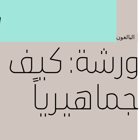
البالغون
ورشة: كيف ت
جماهيرياً