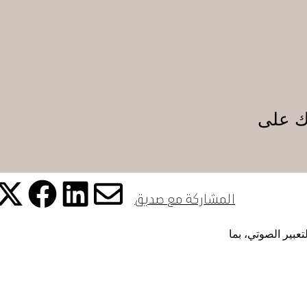
ف
زك على
ة متحف
المشاركة مع صديق
شارك هذ
شا
شارك
شارك هذه 
عبير الصوتي، بما