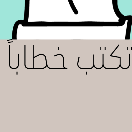
الفعال
كتب خطاباً
خطط لز