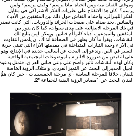
وموقف الفنان منه ومن الحياة: ماذا يرسم؟ وكيف يرسم؟ ولمن
يرسم؟ كان هذا الانفتاح على نظريات الفكر الاشتراكي في مقابل
الفكر الليبرالي، واحتدام النقاش حول ذلك بين المثقفين من الأدباء
والفنانين، يجد صداه على صفحات الجرائد والدوريات، التي كانت تصدر
في تلك المرحلة الانتقالية على مدى سنوات، كما كان يدور بين
المثقفين والمبدعين، أدباء كانوا أم فنانين. ويمكن لمن يتابع تلك
النقاشات، ويقرأ ما كان يظهر في الصحافة آنذاك، أن يلمس التفاوت
في الآراء وحدة التيارات المتداخلة في مقدمتها الآراء التي تتبنى حرية
التعبير في الفن، وتدعو إلى البحث عن أساليب جديدة في الإبداع، وهو
على النقيض من ضرورة الالتزام بالموضوعات المجتمعية الواقعية.
وكان لهذه النقاشات تأثير واضح على وعي فناني العراق، فتمثل بدعوة
الجيل الجديد إلى البحث عن التميز الفردي، وامتلاك الرؤية الخاصة
للفنان، خلافاً للمرحلة السابقة -أي مرحلة الخمسينيات - حين كان همُّ
"2.
الفنان البحث عن: "مصادر الرؤية الفنية للجماعة