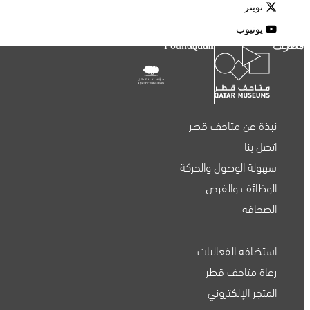
تويتر
يوتيوب
متاحف قطر
Qatar Foundation
نبذة عن متاحف قطر
اتصل بنا
سهولة الوصول والحركة
الوظائف والفرص
الصحافة
استضافة الفعاليات
متاحف قطر على الخريطة
رعاة متاحف قطر
المتجر الإلكتروني
استكشف متاحفنا، ومعارضنا، ومساحاتنا الإبداعية، المنتشرة