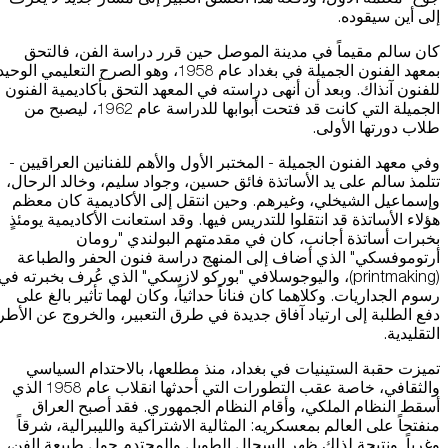
إلى أين سيقوده.
كان سالم مقيماً في مدينة الموصل حين قرر دراسة الفن، فالتحق
بمعهد الفنون الجميلة في بغداد عام 1958، وهو الصرح التعليمي الوحي
للفنون آنذاك. وبعد أن أنهى دراسته في المعهد التحق بأكاديمية الفنون
الجميلة التي كانت قد فتحت أبوابها للدراسة عام 1962، ليصبح من
طلاب دورتها الأولى.
وفي معهد الفنون الجميلة - المختبر الأول والأهم للفنانين العراقيين -
تتلمذ سالم على يد الأساتذة فائق حسين، وجواد سليم، وخالد الرحال،
وإسماعيل الشيخلي، وغيرهم. وحين انتقل إلى الأكاديمية كان معظم
هؤلاء الأساتذة قد انتقلوا للتدريس فيها. وقد استعانت الأكاديمية يومئذٍ
بخبرات أساتذة أجانب، كان في مقدمتهم البولندي "رومان
أرتوموفسكي" الذي أضاف إلى المنهج دراسة فنون الحفر والطباعة
(printmaking)، واليوجوسلافي "بوركو لازسكي" الذي عُرف بخبرته في
رسوم الجداريات. وكلاهما كان فناناً حداثياً، وكان لهما تأثير بالغ على
دفع الطلبة إلى ارتياد آفاق جديدة في طرق التعبير، والخروج عن الأطر
التقليدية.
تميزت حقبة الستينيات في بغداد، منذ مطلعها، بالاحتدام السياسي
والثقافي، خاصة عقب التطورات التي أحدثها انقلاب عام 1958 الذي
أسقط النظام الملكي، وأقام النظام الجمهوري. فقد أصبح العراق
منفتحاً على العالم بمعسكريه: المثالية الاشتراكية والليبرالية، شرقاً
وغرباً. ونتيجة لذلك ظهر السجال الطويل والمحتدم حول طبيعة الفن،