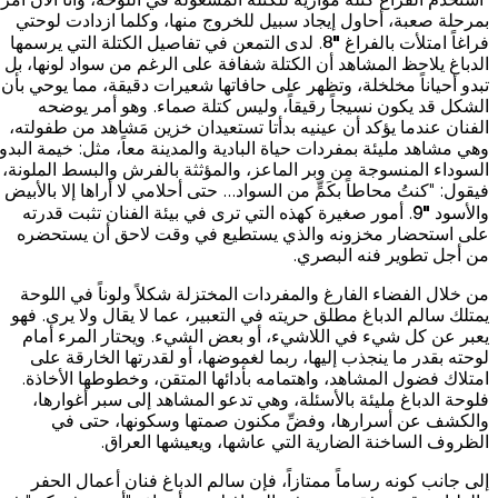
بمرحلة صعبة، أحاول إيجاد سبيل للخروج منها، وكلما ازدادت لوحتي
"8
فراغاً امتلأت بالفراغ
. لدى التمعن في تفاصيل الكتلة التي يرسمها
الدباغ يلاحظ المشاهد أن الكتلة شفافة على الرغم من سواد لونها، بل
تبدو أحياناً مخلخلة، وتظهر على حافاتها شعيرات دقيقة، مما يوحي بأن
الشكل قد يكون نسيجاً رقيقاً، وليس كتلة صماء. وهو أمر يوضحه
الفنان عندما يؤكد أن عينيه بدأتا تستعيدان خزين مَشاهد من طفولته،
وهي مشاهد مليئة بمفردات حياة البادية والمدينة معاً، مثل: خيمة البدو
السوداء المنسوجة من وبر الماعز، والمؤثثة بالفرش والبسط الملونة،
فيقول: "كنتُ محاطاً بكَمٍّ من السواد... حتى أحلامي لا أراها إلا بالأبيض
"9
والأسود
. أمور صغيرة كهذه التي ترى في بيئة الفنان تثبت قدرته
على استحضار مخزونه والذي يستطيع في وقت لاحق أن يستحضره
من أجل تطوير فنه البصري.
من خلال الفضاء الفارغ والمفردات المختزلة شكلاً ولوناً في اللوحة
يمتلك سالم الدباغ مطلق حريته في التعبير، عما لا يقال ولا يرى. فهو
يعبر عن كل شيء في اللاشيء، أو بعض الشيء. ويحتار المرء أمام
لوحته بقدر ما ينجذب إليها، ربما لغموضها، أو لقدرتها الخارقة على
امتلاك فضول المشاهد، واهتمامه بأدائها المتقن، وخطوطها الأخاذة.
فلوحة الدباغ مليئة بالأسئلة، وهي تدعو المشاهد إلى سبر أغوارها،
والكشف عن أسرارها، وفضِّ مكنون صمتها وسكونها، حتى في
الظروف الساخنة الضارية التي عاشها، ويعيشها العراق.
إلى جانب كونه رساماً ممتازاً، فإن سالم الدباغ فنان أعمال الحفر