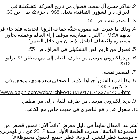
شاكر خسن آل سعيد، فصول من تاريخ الحركة التشكيلية في
العراق، دار الشؤون الثقافية، بغداد، 1988، جزء 2، ط1، ص 33.
المصدر نفسه ص. 55.
وذلك ما عبرت عنه بصورة جليَّة جماعة الرؤيا الجديدة، فقد جاء في
بيانهم (1969): "الفن... ممارسة موقف إزاء العالم وعملية تجاوز
مستمرة واكتشاف لداخل الإنسان من خلال التغيير".
فصول من تاريخ الفن التشكيلي في العراق، ص. 55.
بريد إلكتروني مرسل من طرف الفنان إلى مي مظفر، 22 يوليو
2012.
المصدر نفسه.
مقابلة مع الفنان أجراها الأديب الصحفي سعد هادي، موقع إيلاف،
30 أكتوبر 2003:
://www.elaph.com/web/archive/1067501762433764400/htm
بريد إلكتروني مرسل من طرف الفنان، إلى مي مظفر.
منقول عن رافع الناصري في حديث خاص مع الكاتب.
نُشر هذا المقال سابقاً في دليل معرض "دائماً الآن: خمس قصص من
المجموعة الدائمة". صدرت الطبعة الأولى سنة 2012 عن دار بلومزب
– مؤسسة قطر للنشر، الدوحة، قطر. جميع الحقوق محفوظة ©