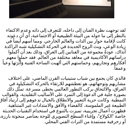
لقد توجهت نظرة الفنان إلى داخله، للتعرف إلى ذاته وعدم الاكتفاء
بالنظر إلى ما حوله من البيئة الطبيعية أو الاجتماعية، أي أن دعوته
كانت لإقامة حوار بين الذات والعالم الخارجي. ومما أسهم أيضاً في
زيادة الوعي، وبث الروح الجديدة في الحركة التشكيلية شبه الراكدة
آنذاك، عودةُ مجموعة من الفنانين إلى العراق، وذلك بعد أن أكملوا
دراساتهم الأكاديمية في معاهد مختلفة من العالم. فقد حملوا معهم
أفكارهم وتجاربهم، وحماستهم التي ألهبت الساحة الفنية وَأثْرَتها وعياً
وعمقاً.
فالذي كان يجمع بين شباب ستينيات القرن الماضي، على اختلاف
مشاربهم وتوجهاتهم، هو تعطشهم للارتقاء بالحركة التشكيلية في
العراق، والالتحاق بركب التطور العالمي بخطى مسرعة. تمثَّل ذلك
بصورة جلية في الدعوة إلى التمرد على الأساليب التقليدية، والقوالب
النمطية. وكانت حرية التعبير والانطلاق بالخيال تدعوهم إلى ارتياد آفاق
الطبيعة غير الملموسة، كالفضاء والأفق والامتدادات غير المتناهية.
فظهرت أعمال تجريبية، تميزت بالتنوع في استخدام التقنيات الحديثة
خاصة "الكولاج"، وإغناء السطح التصويري للوحة بعناصر منحوتة بارزة،
أو زخرفية مستمدة من التراث الفني المحلي.