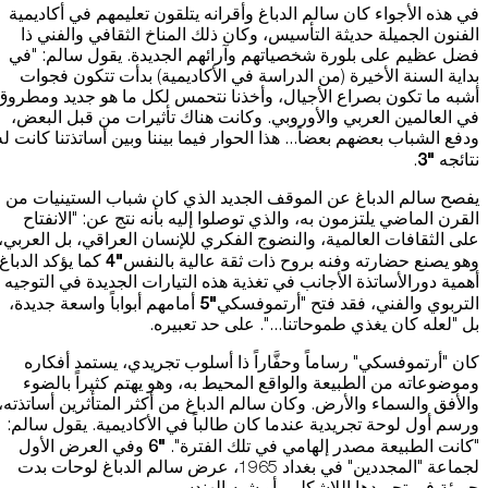
في هذه الأجواء كان سالم الدباغ وأقرانه يتلقون تعليمهم في أكاديمية
الفنون الجميلة حديثة التأسيس، وكان ذلك المناخ الثقافي والفني ذا
فضل عظيم على بلورة شخصياتهم وآرائهم الجديدة. يقول سالم: "في
بداية السنة الأخيرة (من الدراسة في الأكاديمية) بدأت تتكون فجوات
أشبه ما تكون بصراع الأجيال، وأخذنا نتحمس لكل ما هو جديد ومطروق
في العالمين العربي والأوروبي. وكانت هناك تأثيرات من قبل البعض،
ودفع الشباب بعضهم بعضاً... هذا الحوار فيما بيننا وبين أساتذتنا كانت له
"3
نتائجه
.
يفصح سالم الدباغ عن الموقف الجديد الذي كان شباب الستينيات من
القرن الماضي يلتزمون به، والذي توصلوا إليه بأنه نتج عن: "الانفتاح
على الثقافات العالمية، والنضوج الفكري للإنسان العراقي، بل العربي،
"4
وهو يصنع حضارته وفنه بروح ذات ثقة عالية بالنفس
كما يؤكد الدباغ
أهمية دورالأساتذة الأجانب في تغذية هذه التيارات الجديدة في التوجيه
"5
التربوي والفني، فقد فتح "أرتموفسكي
أمامهم أبواباً واسعة جديدة،
بل "لعله كان يغذي طموحاتنا...". على حد تعبيره.
كان "أرتموفسكي" رساماً وحفَّاراً ذا أسلوب تجريدي، يستمد أفكاره
وموضوعاته من الطبيعة والواقع المحيط به، وهو يهتم كثيراً بالضوء
والأفق والسماء والأرض. وكان سالم الدباغ من أكثر المتأثرين أساتذته،
ورسم أول لوحة تجريدية عندما كان طالباً في الأكاديمية. يقول سالم:
"6
"كانت الطبيعة مصدر إلهامي في تلك الفترة".
وفي العرض الأول
لجماعة "المجددين" في بغداد 1965، عرض سالم الدباغ لوحات بدت
جريئة في تجريدها اللاشكلي، أو شبه الهندسي.