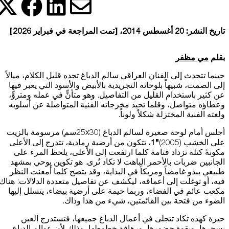
التعلم
البيانات عبر مختلف الأجهزة التي تستخدمها، كما تساعد في معالجة البيانات
المتعلقة بالإعلانات. ويستخدم هذا لقياس أداء الإعلانات وإتاحة فوترتها.
شارك هذ
شا
شارك
شارك هذه ا
تاريخ النشر: 20 أغسطس 2014، [تمت المراجعة في فبراير 2026]
يمكن أن يؤدي إيقاف تشغيل بعض هذه الملفات إلى توقف الوظائف ذات
موسوعة متحف
الصلة عن العمل بشكل صحيح. يمكنك تغيير تفضيلاتك في أي وقت
بقلم
مي مظفر
اعرف المزيد
حينما تتحدث إلى الفنان العراقي سالم الدباغ تجده قليل الكلام، ميالاً
إلى الصمت، شبيهاً بلوحاته التجريدية بالأبيض والأسود التي يعبر فيها
موافقة
حفظ الإعدادات
عن كثير باستخدام القليل من التفاصيل. وهو متأنٍّ في عمله ومتروٍّ،
وعطاؤه متواصل، وقلما تحيد مخرجاته الفنية المتواصلة عن أسلوبه
ولغته الفنية المختزلة شكلاً ولوناً.
أجلس أمام لوحة صغيرة لسالم الدباغ (25x30سم) مرسومة بالزيت
المتجر الإلكتروني
"1
على الخشب (2005)
، تتكون من أرضية رمادية، تتدرج إلى الأعلى
مكونةً كتلة تزداد قتامة كلما ارتفعت إلى الأعلى، يلحظ المرء على
من نحن
الجانبين ضربات بالأحمر الباهت لا تكاد تُرى. هو تكوين يوحي بمشهد
طبيعي يبدو غامضاً ومربكاً في البداية، وقد يتضح كلما أمعنت النظر
فيه، أو توغلت إلى أعماقه، ليكشف عن تفاصيل متعددة الدلالات: هناك
الوظائف والفرص
مكعب عائم في الفضاء، وربما خيمة على أرضية بيضاء، يتسلل إليها
الضوء من فتحة بين القائمتين، شيء من هذا وذاك.
الصحافة
حيرة كهذه تكاد تتجلى في أعمال الدباغ جميعها، فتستدرج العين
رعاة متاحف قطر
بسحرها، وبقوة حضورها، ورهافة خطوطها، وذلك لأن عوالم الدباغ