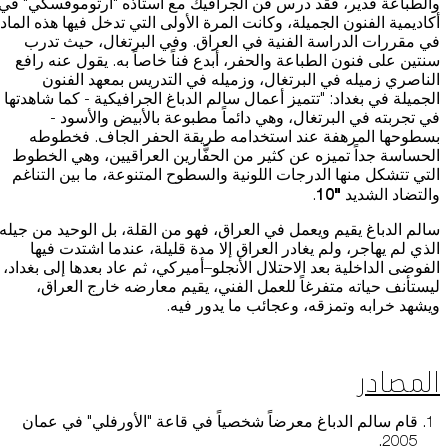
والطباعة قدير، فقد درس فن الجرافيك مع أستاذه "أرتوموفسكي" في
أكاديمية الفنون الجميلة، وكانت المرة الأولى التي تدخل فيها هذه الماد
في مقررات الدراسة الفنية في العراق. وفي البرتغال، حيث تدرب
سنتين على فنون الطباعة والحفر، أبدع فناً خاصاً به. يقول عنه رافع
الناصري زميله في البرتغال، وزميله في التدريس بمعهد الفنون
الجميلة في بغداد: "تتميز أعمال سالم الدباغ الجرافيكية - كما شاهدتها
في تجربته في البرتغال، وهي دائماً مطبوعة بالأبيض والأسود -
بسطوحها المرهفة عند استخدامه طريقة الحفر الجاف. فخطوطه
الحساسة جداً تميزه عن كثير من الحفَّارين العراقيين، وهي الخطوط
التي تتشكل منها الدرجات اللونية والسطوح المتنوعة، ما بين التناغم
"10
والتضاد الشديد
.
سالم الدباغ يقيم ويعمل في العراق، فهو من القلة، بل الوحيد من جيله
الذي لم يهاجر، ولم يغادر العراق إلا مدة قليلة، عندما اشتدت فيها
الفوضى الداخلية بعد الاحتلال الأنجلو–أميركي، ثم عاد بعدها إلى بغداد،
ليستأنف حياته متفرغاً للعمل الفني، يقيم معارضه خارج العراق،
ويشهد خرابه وتمزقه، وعجائب ما يدور فيه.
المصادر
قام سالم الدباغ معرضاً شخصياً في قاعة "الأورفلي" في عمان
2005.