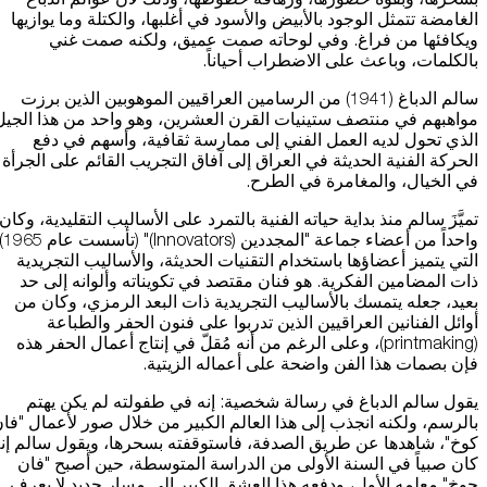
الغامضة تتمثل الوجود بالأبيض والأسود في أغلبها، والكتلة وما يوازيها
ويكافئها من فراغ. وفي لوحاته صمت عميق، ولكنه صمت غني
استضافة الفعاليات
بالكلمات، وباعث على الاضطراب أحياناً.
اتصل بنا
سالم الدباغ (1941) من الرسامين العراقيين الموهوبين الذين برزت
مواهبهم في منتصف ستينيات القرن العشرين، وهو واحد من هذا الجيل
سهولة الوصول والحركة
الذي تحول لديه العمل الفني إلى ممارسة ثقافية، وأسهم في دفع
الحركة الفنية الحديثة في العراق إلى آفاق التجريب القائم على الجرأة
الشروط والأحكام
في الخيال، والمغامرة في الطرح.
سياسة ملفات تعريف الارتباط
تميَّزَ سالم منذ بداية حياته الفنية بالتمرد على الأساليب التقليدية، وكان
واحداً من أعضاء جماعة "المجددين (Innovators)" (
التي يتميز أعضاؤها باستخدام التقنيات الحديثة، والأساليب التجريدية
ذات المضامين الفكرية. هو فنان مقتصد في تكويناته وألوانه إلى حد
بعيد، جعله يتمسك بالأساليب التجريدية ذات البعد الرمزي، وكان من
أوائل الفنانين العراقيين الذين تدربوا على فنون الحفر والطباعة
(printmaking)، وعلى الرغم من أنه مُقلّ في إنتاج أعمال الحفر هذه
فإن بصمات هذا الفن واضحة على أعماله الزيتية.
يقول سالم الدباغ في رسالة شخصية: إنه في طفولته لم يكن يهتم
بالرسم، ولكنه انجذب إلى هذا العالم الكبير من خلال صور لأعمال "فا
كوخ"، شاهدها عن طريق الصدفة، فاستوقفته بسحرها، ويقول سالم إن
كان صبياً في السنة الأولى من الدراسة المتوسطة، حين أصبح "فان
جوخ" معلمه الأول، ودفعه هذا العشق الكبير إلى مسار جديد لا يعرف