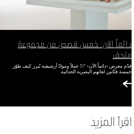
دائماً الآن: خمس قصص من مجموعة
متحف
قدّم معرض «دائماً الآن» 57 عملاً وموادّ أرشيفية تُبرز كيف طوّر
خمسة فنّانين لغاتهم البصرية الحداثية.
اقرأ المزيد