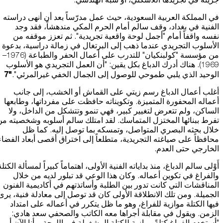
في المملكة العربية السعودية، حيث عمل مدرّساً بعد أن أنهى دراسته
الفنية في بغداد، وقف سالم أمام الحرم المكي مندهشاً، فقد وجد
نفسه واقفاً أمام "أجمل لوحة واقعية تجريدية". ثم تعزز موقفه من
الأسلوب التجريدي عندما ذهب إلى البرتغال في زمالة دراسية، بدعوة
من مؤسسة "كولبنكيان" للتدرب على أعمال الحفر والطباعة (1976–
1969). هناك أدرك الدباغ بكل يقين: "أن العمل التجريدي هو الأسلوب
"7
الوحيد الذي يلبي طموحي للوصول إلى الجمال الخفي غيرالمرئي".
أغلب أعمال الدباغ رسم زيتي على القماش أو الخشب، إلى جانب
أعماله المحفورة المتميزة. وتكويناته حافظت على مفرداتها، وطابعها
الساكن، ولم تتعرض لتغيير كبير، فهي تنمو وتتشكل من الداخل، ولا
تفرط ببنائها المختزل المتماسك. لقد امتلك سالم أسلوبه وشخصيته من
خلال بحثه البصري المتواصل، وتمسكه بما توصل إليه. كما ظل
محافظاً على صياغته التجريدية، متطلعاً إلى اختراق أقصى أبعاد الفضاء
الخارجي حتى العدم.
أَوْلى سالم الدباغ، منذ بداياته الفنية الأولى، اهتماماً كبيراً لمسألة الكتلة
والفراغ في تكوين أعماله. وكان هذا الوعي قد تبلور لديه من خلال
المناقشات التي كانت تدور بين الطلبة وأساتذتهم في أكاديمية الفنون
الجميلة. ومن تلك الانطلاقة الأولى كان قد توصل إلى معادلة فنية، يرى
فيها الكتلة موازية للفراغ، وهو ما ظل يتكرر في أعماله على امتداد
الزمن. ويقول في مقابلة أجراها معه الكاتب والصحفي سعد هادي:
"أستخدم الفراغ كتلةً موازية للكتلة المشغولة في اللوحة، وأنا الآن أمر