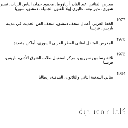
معرض الفنانين: عبد القادر أرناؤوط، محمود حماد، الياس الزيات، نصير
شورى، نذير نبعة، غاليري إيبلا للفنون الجميلة، دمشق، سوريا
1977
الخط العربي: أعمال متحف دمشق، متحف الفن الحديث في مدينة
باريس، فرنسا
1976
المعرض المتنقل لفناني القطر العربي السوري، أماكن متعددة
1972
ثلاثة رسامين سوريين، مركز استقبال طلاب الشرق الأدنى، باريس،
فرنسا
1964
بينالي البندقية الثاني والثلاثون، البندقية، إيطاليا
كلمات مفتاحية