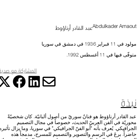
التعلم
البيانات عبر مختلف الأجهزة التي تستخدمها، كما تساعد في معالجة البيانات
المتعلقة بالإعلانات. ويستخدم هذا لقياس أداء الإعلانات وإتاحة فوترتها.
عبد القادر أرناؤوط
Abdulkader Arnaout
يمكن أن يؤدي إيقاف تشغيل بعض هذه الملفات إلى توقف الوظائف ذات
موسوعة متحف
الصلة عن العمل بشكل صحيح. يمكنك تغيير تفضيلاتك في أي وقت
اعرف المزيد
مولود في 11 فبراير 1936 في دمشق في سوريا
موافقة
حفظ الإعدادات
متوفّى فيها في 11 أغسطس 1992.
المشاركة مع صدي
المتجر الإلكتروني
شارك هذ
شا
شارك
شارك هذه ا
من نحن
نبذة
الوظائف والفرص
عبد القادر أرناؤوط هو فنانٌ سوريّ من أصول ألبانيّة. كان شخصيّةً
محوريّة في الفن العربيّ الحديث، خصوصاً في مجال التصميم
الصحافة
الجرافيكي. يُعرف بأنه "أبو الفنّ الجرافيكي" في سوريا، وما يزال تأثيره
حاضراً. برعَ في الرسم والتصوير والتصميم للمسرح، مدمجاً هذه
رعاة متاحف قطر