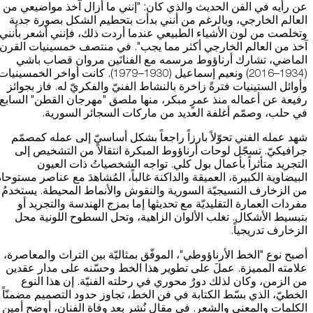
عن رأيه في الفن الحديث والذي كان: "إنني ما أزال آخذ مواضيعي من
العالم الخارجي، وبالرغم من أنني بدأت بتحطيم الشكل بصورة جدية
وتخلصت من لون الأشياء الطبيعي عندما أردت ذلك، فإنني أشعر بأنني
آخذ من العالم الخارجي أكثر مما يجب". في منتصف خمسينيات القرن
الماضي، تشارك أرناؤوط مرسمه مع الفنانَين مروان قصاب باشي
(1934–2016) ونعيم إسماعيل (1930–1979). كانت أواخر الخمسينيا
وأوائل الستينيات فترةً زاخرة بالنشاط الفنيّ والفكريّ له. فاز بجوائز
رفيعة عن أعماله منذ عمرٍ مبكر، منها ملصق "مهرجان القطن" السابع
في حلب، وصمّم أغلفة العديد من ماركات السجائر السورية.
شهد عمله الفني تحوّلاً بارزاً راجعاً بشكل أساسيّ إلى عمله كمصمّم
جرافيكيّ. تسجّل لوحات أرناؤوط المبكرة انتقالاً من التشخيص إلى
التجريد متأثراً بأعمال بول كلي. تواجه الشخصياتُ ذات العيون
البيضاوية الكبيرة، العميقة والداكنة غالباً، المُشاهدَ مع عناصر مستوحاة
من الزخارف النسيجيّة السورية والنقوش والأنماط المحيطة. يستخدمُ
مفردات العمارة التقليديّة مع تحديثها إما بمزج الهندسة والتجريد أو
بتبسيط الأشكال. تغلب الألوان الزاهية، وتحل السطوح اللونية محل
الزخارف تدريجياً.
أصبح نوع "الخط الأرناؤوطي"، الموفّق بمثاليّة بين التراث والمعاصرة،
علامته المميزة. عملَ على تطوير هذا الخط وحسّنه على مدار عقدين
من الزمن، وكان لذلك دورٌ محوري في رحلته الفنيّة. إن هذا النوع
الخطيّ، الذي بسّط الكتابة في فن الخط، تجاوز حدود التصميم مضمنّاً
الكلمات والمعنى والشعر. في مقال نُشر بعد وفاة الفنان، أوضح أمين