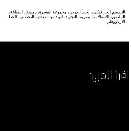
التصميم الجرافيكي، الخط العربي، مجموعة العشرة، دمشق، الطباعة،
الملصق، الاتصالات البصرية، التجريد، الهندسية، تعددية التخصص، الخط
الأرناؤوطي.
اقرأ المزيد