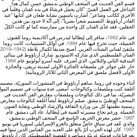
قسم الفن الحديث في المتحف الوطني بدمشق حسن كمال هذا
التداخل في العمل الفنيّ: "كان يحمل فرشاةً في يده كفنان وقلماً في
الأخرى ككاتب وشاعر". أشارت ياسمين نشابة طعان في كتابها "عبد
القادر أرناؤوط: التصميم شعراً بصرياً"، إلى أنّه لا حدود بين هذين
الحقلين، فقد غذّى الفنان كل واحدة من ممارسته كما لو كانت الكلّ.
في عام 1962، سافر إلى إيطاليا ليدرس في أكاديمية روما للفنون
الجميلة، حيث تخرج فيها عام 1964. في أوائل الستينيات، كانت روما
ملتقىً ل
الفنان الفلسطيني الذي شاركه الاستوديو. شارك أرناؤوط في بينالي
البندقية الثاني والثلاثين، الذي أشرف عليه أمبرو أبولونيو عام 1964.
حاز على جوائز عن ملصقاته (الجائزة الأولى لمدينة تريفي، والجائزة
الأولى لأفضل ملصق في المعرض الثاني للآثار الرومانية).
أثناء وجوده في روما، ساهم أرناؤوط في المنشورات السوريّة، مصمماً
أغلفة كتب وملصقات وكتالوجات. أمضى عدة سنوات في تصميم الموا
البصريّة، بما في ذلك كتالوجات وملصقات معارض الفن الحديث في
المتحف الوطنيّ بدمشق. صمّم أرناؤوط أيضاً أغلفة كتالوجات معارض
رسمية نظّمتها كل من وزارة الثقافة والإرشاد الوطني ونقابة الفنون
الجميلة. ورغم نجاح مسيرته الفنية في إيطاليا، عاد إلى دمشق عام
1967. حضر معرض الخريف التاسع في المتحف الوطني بدمشق،
والذي عُقد في سياقٍ خاصٍّ متعلّق بالغزو الإسرائيلي لسوريا في يونيو
1967. كان لهذه الحرب أثرٌ بالغ على العديد من الفنانين الذين تبنوا فيما
بعد قناعاتٍ قوميّة عربيّة ومناصرة للقضية الفلسطينيّة، كان أرناؤوط