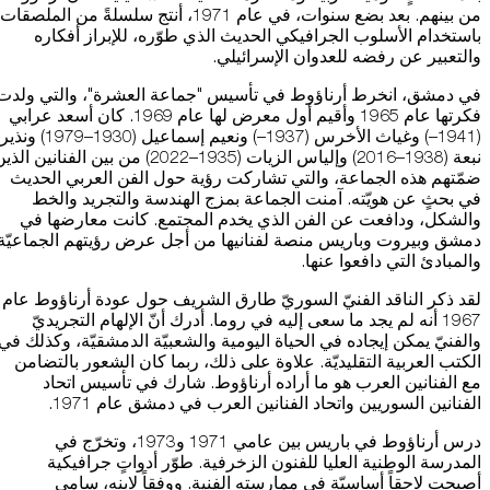
من بينهم. بعد بضع سنوات، في عام 1971، أنتج سلسلةً من الملصقات
باستخدام الأسلوب الجرافيكي الحديث الذي طوّره، للإبراز أفكاره
والتعبير عن رفضه للعدوان الإسرائيلي.
في دمشق، انخرط أرناؤوط في تأسيس "جماعة العشرة"، والتي ولدت
فكرتها عام 1965 وأقيم أول معرض لها عام 1969. كان أسعد عرابي
(1941–) وغياث الأخرس (1937–) ونعيم إسماعيل (1930–1979) ونذير
نبعة (1938–2016) وإلياس الزيات (1935–2022) من بين الفنانين الذ
ضمّتهم هذه الجماعة، والتي تشاركت رؤية حول الفن العربي الحديث
في بحثٍ عن هويّته. آمنت الجماعة بمزج الهندسة والتجريد والخط
والشكل، ودافعت عن الفن الذي يخدم المجتمع. كانت معارضها في
دمشق وبيروت وباريس منصة لفنانيها من أجل عرض رؤيتهم الجماعيّة
والمبادئ التي دافعوا عنها.
لقد ذكر الناقد الفنيّ السوريّ طارق الشريف حول عودة أرناؤوط عام
1967 أنه لم يجد ما سعى إليه في روما. أدرك أنّ الإلهام التجريديّ
والفنيّ يمكن إيجاده في الحياة اليومية والشعبيّة الدمشقيّة، وكذلك في
الكتب العربية التقليديّة. علاوة على ذلك، ربما كان الشعور بالتضامن
مع الفنانين العرب هو ما أراده أرناؤوط. شارك في تأسيس اتحاد
الفنانين السوريين واتحاد الفنانين العرب في دمشق عام 1971.
درس أرناؤوط في باريس بين عامي 1971 و1973، وتخرّج في
المدرسة الوطنية العليا للفنون الزخرفية. طوّر أدواتٍ جرافيكية
أصبحت لاحقاً أساسيّة في ممارسته الفنية. ووفقاً لابنه، سامي