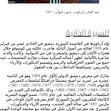
عبد القادر عرناوت، بدون عنوان، 1961.
السيرة الذاتية
وُلِد أرناؤوط في العاصمة السورية دمشق في الحادي عشر من فبراير
عام 1936 لعائلة من أصول ألبانيّة. هاجرت عائلته من كوسوفو خلال
هجرات الألبان إلى دمشق واستقرت في حي الديوانية، وكانت والدته
شاعرة بالألبانية. تُظهر أعماله المبكّرة سمات تعدّدية التخصصات، حيث
جمع بين الفنون الجرافيكية والرسم وتصميم الديكورات والأزياء
والتدريس، مستكشفاً التداخلات بين هذه الحقول.
شارك في معرض دمشق الدولي الأوّل عام 1954 وهو في الثامنة
عشرة من عمره. ثم أصبح مصممّاً جرافيكيّاً لملصقات المعرض
للأعوام 1968، 1969، 1975، 1976، 1977، 1979، 1980، 1981،
1982، 1984، 1987، 1988، 1989، وذلك بالإضافة إلى العديد من
الملصقات للفعاليات الثقافية. في عام 1960، صمم الهوية البصرية
الكاملة للتلفزيون العربيّ السوريّ. أقامَ معرضه الأول للوحات في
مارس 1961 في صالة الفن الحديث، وصمم الأزياء والديكورات
للمسرح. بعد معرضه الأول، سُئل في مقابلة مع صحيفة الوحدة اليومية