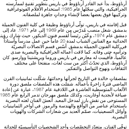
أرناؤوط، بدأ عبد القادر أرناؤوط في باريس بتطوير تقنيةٍ لممارسته
الجرافيكية، والتي سجّلها عام 1985: استخدام الأفلام الفوتوغرافية
وتركيبها فوق بعضها بعضاً لإنشاء وحداتٍ جاهزة لملصقاته.
قبل إقامته في باريس، تولّى أرناؤوط وظيفةَ في كلية الفنون الجميلة
بدمشق. شغل منصب مُدرّس من عام 1969 إلى عام 1971. عاد إلى
دمشق عام 1974، وعُيّن رئيساً لقسم فنون الديكور، حيث شارك رؤيت
الحداثية مع الفنانين الشباب لمدة 20 عاماً حين عمل مدرساً وأستاذاً
في كلية الفنون الجميلة بدمشق. أسّس قسم الاتصالات البصريّة
وترأّسه حتى وفاته. كما لاقت أعماله الجرافيكية والبصرية صدى
عالمياً، فأُقيمت له معارض في باريس وروما وبريشتينا ووارسو. كان
أرناؤوط، الذي تحدّثَ أكثر من ست لغات، منفتحاً على مختلف
الثقافات ونهوج التواصل والتفكير.
بملصقاتٍ خالدة في التاريخ لجرأتها وحداثتها، شكّلت ثمانينيات القرن
الماضي فترةً زاخرةً بأعماله. شمَلت هذه الملصقات ملصق دورة
الألعاب المتوسطية العاشرة في اللاذقية عام 1987، عبارة عن إعادة
المستوحى من نقشٍ بارزٍ لمدخل المعبد. أنعشَ الفنان لغته البصرية
باستخدام عناصر من الواقع والهندسة والرموز. في أواخر الثمانينيات
وأوائل التسعينيات، صمّم العديد من شعارات الشركات والهويات
البصرية.
توفّي الفنان، متعدّد التخصّصات وأحد الشخصيات التأسيسيّة للحداثة