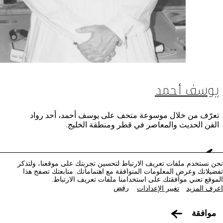
يوسف أحمد
متاحف قطر على الخريطة
تعرّف من خلال موسوعة متحف على يوسف أحمد، أحد رواد
الفن الحديث والمعاصر في قطر ومنطقة الخليج.
استكشف متاحفنا، ومعارضنا، ومساحاتنا الإبداعية، المنتشرة
في كافة أنحاء قطر، وتعرف على كل جديد. خطط لزيارتك
الآن أو ابحث عن أحد المرافق أو المواقع على الخريطة.
نحن نستخدم ملفات تعريف الارتباط لتحسين تجربتك على موقعنا، ولتذكر
تفضيلاتك وعرض المعلومات المتوافقة مع اهتماماتك. متابعتك تصفح هذا
المتاحف وصالات العرض والمراكز الإبداعية
الموقع تعني موافقتك على استخدامنا ملفات تعريف الارتباط.
رفض
اعرف المزيد
تغيير الإعدادات
الفن العام
التفاصيل
موافقة
المواقع الأثرية