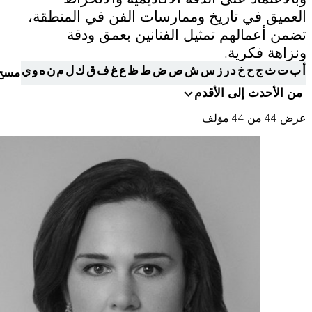
التعلم
البيانات عبر مختلف الأجهزة التي تستخدمها، كما تساعد في معالجة البيانات
المتعلقة بالإعلانات. ويستخدم هذا لقياس أداء الإعلانات وإتاحة فوترتها.
العميق في تاريخ وممارسات الفن في المنطقة،
تضمن أعمالهم تمثيل الفنانين بعمق ودقة
ونزاهة فكرية.
يمكن أن يؤدي إيقاف تشغيل بعض هذه الملفات إلى توقف الوظائف ذات
موسوعة متحف
أ
ب
ت
ث
ج
ح
خ
د
ر
ز
س
ش
ص
ض
ط
ظ
ع
غ
ف
ق
ك
ل
م
ن
ه
و
ي
مسح
الصلة عن العمل بشكل صحيح. يمكنك تغيير تفضيلاتك في أي وقت
اعرف المزيد
من الأحدث إلى الأقدم
موافقة
حفظ الإعدادات
عرض 44 من 44 مؤلف
المتجر الإلكتروني
من نحن
الوظائف والفرص
الصحافة
رعاة متاحف قطر