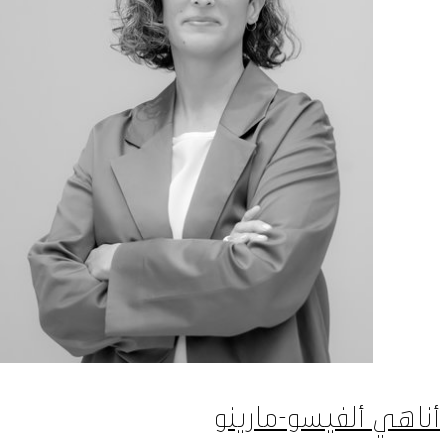
أناهي ألفيسو-مارينو