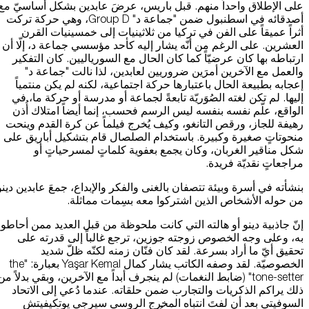
على الإطلاق واحداً منهم. قبل باريس، عرضَ عابدين بشكل أساسيّ مع
أصدقائه في اسطنبول ضمن "جماعة د" Group D، وهي حركة تركت
أثراً عميقاً على الفن في تركيا من ثلاثينيات إلى خمسينيات القرن
العشرين. على الرغم من أنّه يشار إليه كأحد مؤسسي جماعة د، إلّا أن
ارتباطه بها كان عرضيّاً كما كان الحال مع السورياليين. كان التفكير
والعمل مع الآخرين أمرَين ضروريين لعابدين، لذا نالت "جماعة د"
إعجابه بطبيعة الحال باعتبارها حركة اجتماعية، لكنه لم يكن منتمياً
إليها. لم تكن لغته الصُوَريّة تابعةً لجماعة أو مدرسة أو حركة ما، في
الواقع، علّم نفسه بنفسه ليس الرسم فحسب، إنما أيضاً امتلاك أُذن
رهيفة للجاز، ورقص التانغو، وكيف يُخرج فيلماً عن كرة القدم وينحت
منحوتاتٍ صغيرة وكبيرة. باستخدام الصلصال قام بتشكيل أباريق على
شكل مناقير الغربان، وكان يجمع بعفوية كلماتٍ لمسرحياتٍ أو
مراجعاتٍ نقديّة فريدة.
بنشأته في أسرة وبيئة تتصفان بالغنى والفكر والإبداع، جمعَ عابدين دينو
من حوله الأشخاص الذين اشتركوا معه بسِمات مماثلة.
إنّ جاذبية دينو أو هالته التي كانت ملحوظة من قبل العديد ممن أحاطوا
به، وعلى وجه الخصوص زوجته جوزين، ترجع غالباً إلى قدرته على
تحقيق أيّ ما أراد بسرعة. لقد كان فنّان زمنه لكنّه ظلّ شديد
الخصوصيّة. لقد وصفه الكاتب يشار كمال Yaşar Kemal بعبارة: "the
tone-setter" (ضابط النغمات) لم ينجرف أبداً مع الآخرين، وبقي بدلاً من
ذلك يراكم الذكريات والتجارب ضمن حلقاته. عندما دُعي إلى الاتحاد
السوفيتي بعد أن لفتَ انتباه المخرج الروسي سيرجي يوتكيفيتش