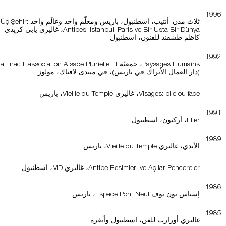
1996
ثلاث مدن: أنتيب، اسطنبول، باريس ومعلّم واحد وعالَم واحد Üç Şehir:
Antibes, Istanbul, Paris ve Bir Usta Bir Dünya، غاليري يابي كريدي
كاظم طشقند للفنون، اسطنبول
1992
Paysages Humains، جمعيّة a Fnac L'association Alsace Plurielle Et
(دار العمال الأتراك في باريس)، في منتدى لافناك، مولوز
Visages: pile ou face، غاليري Vieille du Temple، باريس
1991
Eller، آركيون، اسطنبول
1989
الأيدي، غاليري Vieille du Temple، باريس
Antibe Resimleri ve Açılar-Pencereler، غاليري MD، اسطنبول
1986
إسباس بون نوف Espace Pont Neuf، باريس
1985
غاليري أورارت للفن، اسطنبول وأنقرة