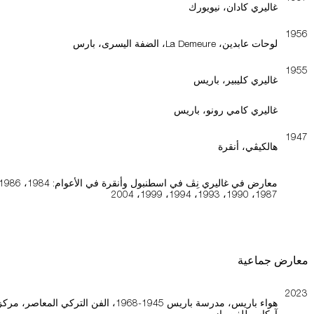
غاليري كادان، نيويورك
1956
لوحات عابدين، La Demeure، الضفة اليسرى، بارس
1955
غاليري كليبير، باريس
غاليري كامي رونو، باريس
1947
هالكيڤي، أنقرة
1987، 1990، 1993، 1994، 1999، 2004
معارض جماعية
2023
هواء باريس، مدرسة باريس 1945-1968، الفن التركي المعاصر، مرك
آركاس للفن، إزمير