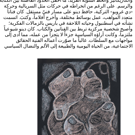
والكاريكاتير والخط أسلوبه الفريد، ما أخفى الحدود الفاصلة بين الكتابة
والرسم. على الرغم من انخراطه في حركات مثل السريالية وحركة
استضافة الفعاليات
«دي غروبو» التركية، حافظ دينو على مسار فنيّ مستقل. كان فناناً
متعدد المواهب، عمل بوسائط مختلفة، وأخرج أفلاماً، وكتبَ. اتسمت
نشأته في اسطنبول وحياته اللاحقة في باريس بالزمالات الفكرية؛
اتصل بنا
وأصبح شخصية مركزية تربط بين الفنانين والكتاب. كان دينو شيوعياً
ملتزماً، وكانت آراؤه السياسية جزءاً لا يتجزأ من عمله، مما أدى إلى
سهولة الوصول والحركة
مواجهات مع السلطات. غالباً ما صوّرت أعماله الفنية الحقائق
الاجتماعية، من الحياة اليومية والطبيعة إلى الألم والنضال السياسي
الشروط والأحكام
سياسة ملفات تعريف الارتباط