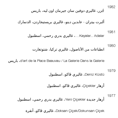
1982
جُزر، غاليري دوفين سان جيرمان اون ليه، باريس
ألبرت بيتران - عابدين دينو، غاليري بريستيجاردن، الدنمارك
1981
Kayalar... Adalar…، غاليري بدري رحمي، اسطنبول
1980
انطباعات من الأناضول، غاليري تركيا، شتوتغارت
d’art de la Place Beauvau / La Galerie Dans la Galerie، باريس
1979
Deniz Küstü، غاليري ڤاكو، اسطنبول
أزهار Çiçekler، غاليري ڤاكو، اسطنبول
1977
أزهار جديدة Yeni Çiçekler، غاليري بدري رحمي، اسطنبول
Doksan Çiçek/Dokunsan Çiçek، غاليري ڤاكو، أنقرة