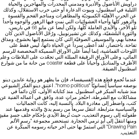
دراويش الأناضول والأديرة ومدمني المخدرات والمهاجرين والحياة
الليلية في اسطنبول، وبيوت الدعارة أو حتى حرب الاستقلال، وكذلك
عن الحرب الأهليّة الكمبوديّة والمظاهرات ومناجم الفحم والقسوة
والزهور كلّها وأحياء العشوائيات التي نمت فيها الزهور والوجوه واحداً
تلو الأخر، والأيدي العاملة كلّها، ولكن أيضاً عن مايو 68 في باريس،
والثورة البلشفيّة، وكذلك عن تشيرنوبيل، ورُحّل الأناضول الذين كان
معجباً بهم، والموسيقى الصوفيّة التي كان يستمع إليها بخشوع، ومذاق
تفاحة. باختصار، لقد أعطى سرداً عن الحياة ذاتها، ليس فقط على
اللوحات القماشية، إنما أيضاً على الأوراق السميكة المخصصة للرسم
المائي، وعلى الأوراق الرقيقة المبللة التي تجعّدت على البلاطات وعلى
الأظرف والمناديل وأحياناً على قطعة coaster من حانة ما من شوارع
اسطنبول الضيقة.
عندما تُجمع قطع هذه الفسيفساء، فإن ما يظهر هو رواية عابدين دينو
بوصفه سياسياً إنسانويّاً "homo politicus". اعتنق دينو الفكر الشيوعي
منذ شبابه المبكر في اسطنبول. منذ كتاباته الأولى، كان دائماً في
مشاكلات مع الشرطة، احتُجز مراتٍ عدة، ودُقق في أعماله الفنية عن
كثب، واضطر إلى مغادرة البلاد. بالنسبة إليه، كانت الجماليات
والسياسية مترابطة. انتقل سريعاً من رسم يديّ والدته وقدميها عند
طفولته إلى رسوم التعذيب، حيث تُربط الأيدي بإحكام خلف جسدٍ مقيدٍ
ومنها انتقلَ إلى أيدٍ ترمي الحجارة. تستحضر مجموعة "رسم الألم
Drawing Pain" التي استمرّ بها حتى آخر حياته رسومه المبكّرة عن
التعذيب.