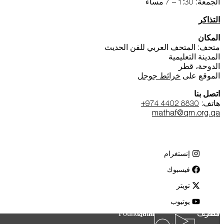
الجمعة: 1:30 – 7 مساء
التذاكر
المكان
متحف: المتحف العربي للفن الحديث
المدينة التعليمية
الدوحة، قطر
الموقع على
خرائط جوجل
اتصل بنا
هاتف:
+974 4402 8830
mathaf@qm.org.qa
إنستغرام
فيسبوك
تويتر
يوتيوب
متاحف قطر
Qatar Foundation