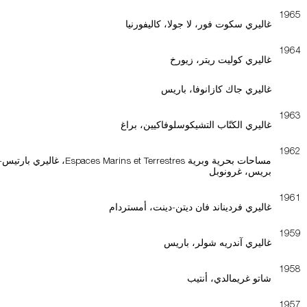
1965
غاليري سكوت فور، لا جولا، كاليفورنيا
1964
غاليري كوليت ريتر، زيورخ
غاليري جاك كازانوفا، باريس
1963
غاليري الكتّاب التشيكوسلوفاكيين، براغ
1962
مساحات بحرية وبرية Espaces Marins et Terrestres، غاليري بارتيس
بريس، غرونوبل
1961
غاليري فرديناند فان ديتن-دينت، أمستردام
1959
غاليري آندريه شولر، باريس
1958
شاتو غريمالدي، أنتيب
1957