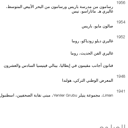
1956
رسامون من مدرسة باريس ورسامون من البحر الأبيض المتوسط،
غاليري هـ. ماتاراسو، نيس
1954
صالون مايو، باريس
1952
غاليري ديلو زودياكو، روما
غاليري الفن الحديث، روما
فنانون أجانب مقيمون في إيطاليا، بينالي فينيسيا السادس والعشرون
1948
المعرض الوطني التركي، هولندا
1941
Liman، مجموعة ينيلر Yeniler Grubu، مبنى نقابة الصحفيين، اسطنبول