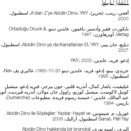
المراجع
أفجي، زينب، (تحرير)، A’dan Z’ye Abidin Dino، YKY، اسطنبول،
2000
بايكورت، فقير وأدسيز، ياغمور، عابدين دينو، Ortadoğu Druck &
Verlag، أوبرهاوزن، 1987
ديليغ، جان بيير، Abidin Dino ya da Kanatlanan El، YKY، اسطنبول،
2007
إدغو، فريد، عابدين، YKY، 2003
جريدي، بينو، إدغو، فريد، عابدين دينو 20-10-1993، غاليري نِڤ Nev،
اسطنبول، 1995
غيليفيت، ياشار كمال، أندريه ڤلتير، جون بيرجر، فيريد إدغو، ميشيل
كونيل لاكوست، ميشيل كورنو، راوول جان مولان، أندريه ڤيرديت، أنور
عبد المالك، عابدين / خمسة رسوم فريدة، مطبوعات Dumerchez،
باريس، 1994
غوزيل، م. شيموس، Abidin Dino ile Söyleşiler; Yazılar: Hayat ve
Sanat، Pêrî Yay اسطنبول، أراليك، 2006
إليري، راسيه نوري، Abidin Dino hakkında bir kronoloji