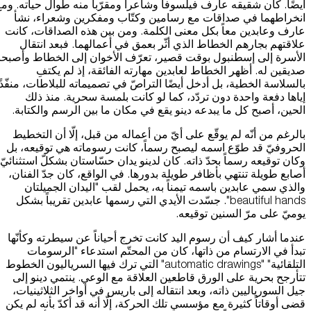
أيضًا. كان شقيقه عارف فيلسوفاً وشاعراً ومقرّباً منه طوال حياته. وم
انخراطهما في صداقات مع رسامين وكتّاب ومفكرين وشعراء، نشأ
عارف وعابدين معاً بكل معنى الكلمة. ومن بين هذه الصداقات، كانت
علاقتهم بجارهم الخطاط الذي أثّر بعمق في أعمالهما. فبعد انتقال
الأسرة إلى إسطنبول بوقت قصير، تعرّف الأخوان إلى الخطاط وأصبحا
صديقين له. أظهر الخطاط لعابدين مهارته الفائقة، إذ لم يكتفِ
بالسلاسة الخطية، بل أدخل أيضًا التراصّ في تصميماته للبلاطات، منفّذًا
إياها دفعة واحدة دون تردّد، كما لو كانت بلمسة سحرية. منذ ذلك
الحين، أصبح كل ما يبدعه دينو يقع في مكان ما بين الرسم والكتابة.
بالرغم من أنّه لم يوقّع على أيّ من أعماله من قبل، إلّا أن التخطيط
الحروفيّ قد طوّع اسمه ليصبح رسماً، كانت رسوماته هي توقيعه، بل
وكان توقيعه رسماً بحدّ ذاته. كان لدينو يدان حسّاستان بشكلّ استثنائيّ
أصابع طويلة تنتهي بأظافر طويلة بدورها. في الواقع، كان جدّ الفنان،
والذي سمي عابدين باسمه تيمناً به، يحمل لقب "اليدان الجميلتان
beautiful hands". جسّدت الأيدي التي رسمها عابدين تقريباً بشكل
يوميّ على مرّ السنين توقيعه.
عندما أشار كيف أن رسوم اليد كانت تخرج أحياناً عن سيطرته وكأنّها
تبدأ في الارتسام من ذاتها، كان من المحتّم استدعاء "الرسومات
التلقائية" "automatic drawings" التي ترك فيها السرياليون الخطوط
تتأرجح بحرية على الورق قاطعين العلاقة مع الوعي. ينتمي دينو إلى
جيل السورياليين ذاته، وبعد انتقاله إلى باريس في أواخر الثلاثينيات،
قضى أوقاتاً كثيرة مع مؤسسي تلك الحركة، إلّا أنه قد أكدّ بأنه لم يكن