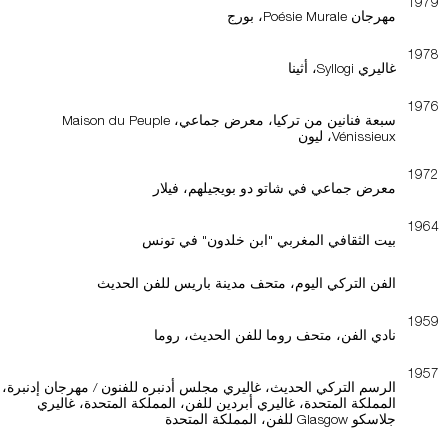
1979
مهرجان Poésie Murale، بورج
1978
غاليري Syllogi، أثينا
1976
سبعة فنانين من تركيا، معرض جماعي، Maison du Peuple
Vénissieux، ليون
1972
معرض جماعي في شاتو دو بويجيلهم، فيلار
1964
بيت الثقافي المغربي "ابن خلدون" في تونس
الفن التركي اليوم، متحف مدينة باريس للفن الحديث
1959
نادي الفن، متحف روما للفن الحديث، روما
1957
الرسم التركي الحديث، غاليري مجلس أدنبره للفنون / مهرجان إدنبرة،
المملكة المتحدة، غاليري أبردين للفن، المملكة المتحدة، غاليري
جلاسكو Glasgow للفن، المملكة المتحدة