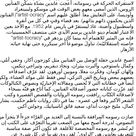
لاستقرائه الحركة في رسوماته، أُعجبَ عابدين بشدّة بتمكّن الفنانين
الروس، الذين أمضى معهم بعض الوقت في موسكو ولينينغراد
وأوديسا، على التعايش معاً. أطلقَ عليهم اسم "artist-ocracy"( ال
الذين يحكمون ذاتهم بذاتهم). بعد قضاء وقتٍ في كل من أنقرة
واسطنبول وأضنة، عادَ ليستقرّ في باريس عام 1952. مع الأخذ بعين
الاعتبار اهتمام دينو عابدين برسم الأيدي حتى منتصف الخمسينيات،
فإنه من المثير للاهتمام أنه بينما كان يزدهر في "artist-tocracy"
خاصته (استقلاليّته)، تناولَ موضوعاً آخر سيكرره حتى نهاية حياته:
الأزهار.
أصبح عابدين حقلة الوصل بين الفنانين مثل كوزجون أكار، وحقي أنلي،
وكمال باستوجي، وألبرت بيتران، ونجاد ديفريم، وتيراجي ديكمن،
وإلهان كومان، وفكرت معلا، وموبين أورهون. لقد عرّف أصدقاءه
بعضهم ببعض وبتاريخ الفن التركي، ليس فقط على موائد العشاء، ولك
أيضاً في خطاباته التي لا تُحصى ومقالاته الإخباريّة ونصوص الكتالوكات.
لقد عزّزت كتاباته حضور أصدقائه الفنانين، كما أتاح هو فنّه بسخاء
لأصدقائه الكتّاب. رافقت رسومه الروايات والقصص القصيرة وكتب
الشعر الأكبر وقعاً في عصره - بما في ذلك روايات ناظم حكمت، يشار
كمال، مليح جودت أنداي، سعيد فائق أباسيانيك، وجولتن أكين.
صارَت رسومه المرافقة بالنسبة إلى العديد من القرّاء جزءاً لا يتجزأ م
النصوص، لدرجة أصبح معها من الصعب تقريباً التعرّف على الكتب إن
لم تُنشر مع رسومه المخصصة للأغلفة. قد تكون أكثر صفة مناسبة
للتعريف بعابدين هي "الراوي". لقد روى تقريباً عن كل شيء: عن