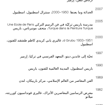
2007
الحداثة وما بعدها: 1950–2000، سنترال اسطنبول، اسطنبول
2005
مدرسة باريس تركيّة في فن الرسم التركي Une Ecole de Paris
Turque dans la Peinture Turque، متحف مونبرناس، باريس
2000
d Grubu 1933–1951، غاليري يابي كريدي كاظم طشقند للفنون،
اسطنبول
1997
تحيّة إلى عابدين دينو، المعهد الفرنسي في تركيا، إزمير
1990
باريس اسطنبول، المدينة العالمية للفنون، باريس
1989
الفن المعاصر من العالم الإسلامي، مركز باربيكان، لندن
1982
معرض الرسامين المعاصرين الأتراك، غاليري فونداسيون كوررنته،
ميلانو