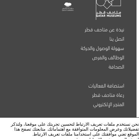
نبذة عن متاحف قطر
اتصل بنا
سهولة الوصول والحركة
الوظائف والفرص
الصحافة
استضافة الفعاليات
متاحف قطر على الخريطة
رعاة متاحف قطر
المتجر الإلكتروني
استكشف متاحفنا، ومعارضنا، ومساحاتنا الإبداعية، المنتشرة
في كافة أنحاء قطر، وتعرف على كل جديد. خطط لزيارتك
الآن أو ابحث عن أحد المرافق أو المواقع على الخريطة.
الشروط والأحكام
نحن نستخدم ملفات تعريف الارتباط لتحسين تجربتك على موقعنا، ولتذكر
تفضيلاتك وعرض المعلومات المتوافقة مع اهتماماتك. متابعتك تصفح هذا
المتاحف وصالات العرض والمراكز الإبداعية
الموقع تعني موافقتك على استخدامنا ملفات تعريف الارتباط.