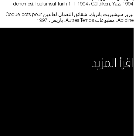
denemesi،Toplumsal Tarih 1-1-1994، Güldiken, Yaz، 1994
بيريز سيشيريت باتريك، شقائق النعمان لعابدين Coquelicots pour
Abidine، مطبوعات Autres Temps، باريس، 1997
اقرأ المزيد