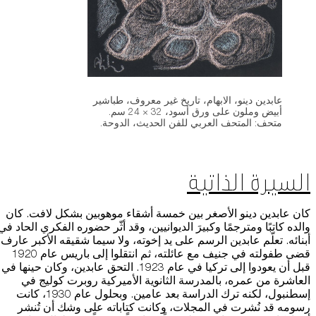
عابدين دينو، الابهام، تاريخ غير معروف، طباشير
أبيض وملون على ورق أسود، 32 × 24 سم.
متحف: المتحف العربي للفن الحديث، الدوحة.
السيرة الذاتية
كان عابدين دينو الأصغر بين خمسة أشقاء موهوبين بشكل لافت. كان
والده كاتبًا ومترجمًا وكبيرَ الديوانيين، وقد أثّر حضوره الفكري الحاد في
أبنائه. تعلّم عابدين الرسم على يد إخوته، ولا سيما شقيقه الأكبر عارف.
قضى طفولته في جنيف مع عائلته، ثم انتقلوا إلى باريس عام 1920
قبل أن يعودوا إلى تركيا في عام 1923. التحق عابدين، وكان حينها في
العاشرة من عمره، بالمدرسة الثانوية الأميركية روبرت كوليج في
إسطنبول، لكنه ترك الدراسة بعد عامين. وبحلول عام 1930، كانت
رسومه قد نُشرت في المجلات، وكانت كتاباته على وشك أن تُنشر