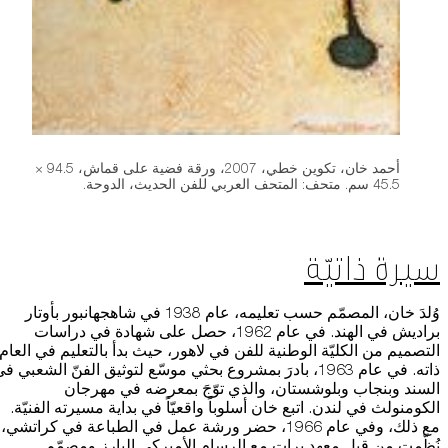
أحمد خان، تكوين خطي، 2007، ورقة فضية على قماش، 94.5 ×
45.5 سم. متحف: المتحف العربي للفن الحديث، الدوحة.
سيرة ذاتيّة
وُلدَ خان، المصمّم حسب تعليمه، عام 1938 في شاهجهانبور بأوتار
براديش في الهند. في عام 1962، حصل على شهادة في دراسات
التصميم من الكليّة الوطنية للفن في لاهور، حيث بدأ بالتعليم في العام
ذاته. في عام 1963، بادرَ بمشروع بحثي موسّع لتوثيق الفنّ الشعبي ف
السند وبنجاب وبلوشستان، والذي توّجَ بمعرضه في مهرجان
الكومنولث في لندن. اتبع خان أسلوباً واقعيّاً في بداية مسيرته الفنيّة.
مع ذلك، وفي عام 1966، حضر ورشة عمل في الطباعة في كراتشي،
نُظّمت من قبل معهد برات مع الرسام الأميركي البارز ومصمّم