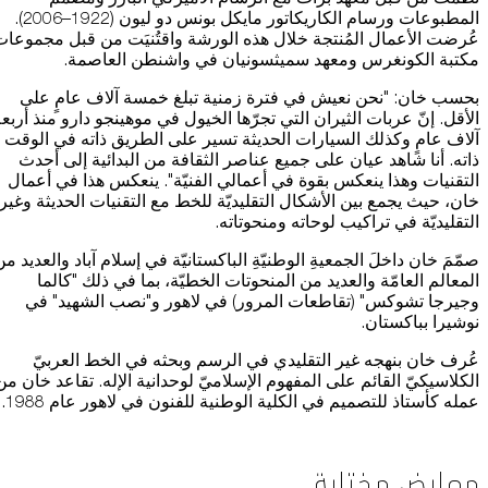
المطبوعات ورسام الكاريكاتور مايكل بونس دو ليون (1922–2006).
عُرضت الأعمال المُنتجة خلال هذه الورشة واقتُنيَت من قبل مجموعات
مكتبة الكونغرس ومعهد سميثسونيان في واشنطن العاصمة.
بحسب خان: "نحن نعيش في فترة زمنية تبلغ خمسة آلاف عامٍ على
الأقل. إنّ عربات الثيران التي تجرّها الخيول في موهينجو دارو منذ أربع
آلاف عامٍ وكذلك السيارات الحديثة تسير على الطريق ذاته في الوقت
ذاته. أنا شاهد عيان على جميع عناصر الثقافة من البدائية إلى أحدث
التقنيات وهذا ينعكس بقوة في أعمالي الفنيّة". ينعكس هذا في أعمال
خان، حيث يجمع بين الأشكال التقليديّة للخط مع التقنيات الحديثة وغير
التقليديّة في تراكيب لوحاته ومنحوتاته.
صمّمَ خان داخلَ الجمعيةِ الوطنيّةِ الباكستانيّة في إسلام آباد والعديد من
المعالم العامّة والعديد من المنحوتات الخطيّة، بما في ذلك "كالما
وجيرجا تشوكس" (تقاطعات المرور) في لاهور و"نصب الشهيد" في
نوشيرا بباكستان.
عُرف خان بنهجه غير التقليدي في الرسم وبحثه في الخط العربيّ
الكلاسيكيّ القائم على المفهوم الإسلاميّ لوحدانية الإله. تقاعد خان من
عمله كأستاذ للتصميم في الكلية الوطنية للفنون في لاهور عام 1988.
معارض مختارة