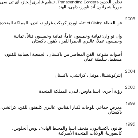
تجاوز الحدود Transcending Borders، تنظيم غاليري إيجاز، آي تي ​​سي
موريا شيراتون آند تاورز، دلهي، الهند
2005
فن العطاء Art of Giving، لوردز كريكت غراوند، لندن، المملكة المتحدة
وان تو وان: ثمانية وخمسون عاماً، ثمانية وخمسون فناناً، ثمانية
وخمسون عملاً، غاليري الحمرا للفن، لاهور، باكستان
أصوات متنوعة: الفن المعاصر من باكستان، الجمعية العمانية للفنون،
مسقط، سلطنة عمان
2004
إنتركونتيننتال هوتيل، كراتشي، باكستان
2000
رؤية أخرى، آسيا هاوس، لندن، المملكة المتحدة
1999
معرض جماعي للوحات لكبار الفنانين، غاليري كليفتون للفن، كراتشي،
باكستان
1995
فنانون باكستانيون، متحف آسيا والمحيط الهادئ، لوس أنجلوس،
كاليفورنيا، الولايات المتحدة الأميركية