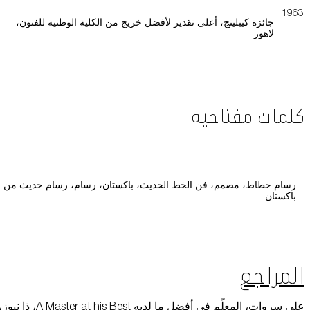
1963
جائزة كيبلينج، أعلى تقدير لأفضل خريج من الكلية الوطنية للفنون،
لاهور
كلمات مفتاحية
رسام خطاط، مصمم، فن الخط الحديث، باكستان، رسام، رسام حديث من
باكستان
المراجع
علي سروات، المعلّم في أفضل ما لديه A Master at his Best، ذا نيو