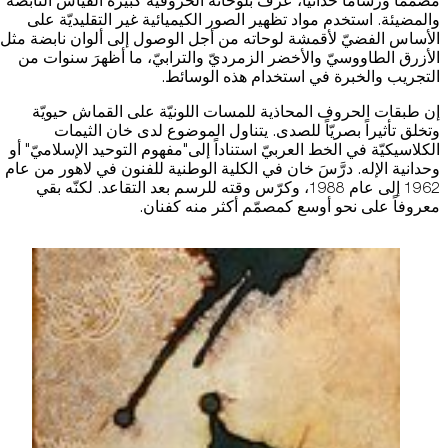
مصمّماً ورسّاماً حداثيّاً، عُرف بلوحاته الحروفيّة كبيرة القياس النابضة
والمضيئة. استخدم مواد تظهير الصور الكيميائية غير التقليديّة على
استضافة الفعاليات
الأساس الفضيّ لأقمشة لوحاته من أجل الوصول إلى ألوان نابضة مثل
الأزرق الطاووسيّ والأخضر الزمرديّ والترابيّ، ما أظهرَ سنوات من
التجريب والخبرة في استخدام هذه الوسائط.
اتصل بنا
إن طبقات الحروف المحاذية للمسات اللونيّة على القماش حيويّة
سهولة الوصول والحركة
وتخلق تأثيراً بصريّاً للصدى. يتناول الموضوع لدى خان الثيمات
الكلاسيكيّة في الخط العربيّ استناداً إلى"مفهوم التوحيد الإسلاميّ" أو
الشروط والأحكام
وحدانية الإله. درَّسَ خان في الكلية الوطنية للفنون في لاهور من عام
1962 إلى عام 1988، وكرّس وقته للرسم بعد التقاعد. لكنّه بقي
سياسة ملفات تعريف الارتباط
معروفاً على نحو أوسع كمصمّم أكثر منه كفنان.