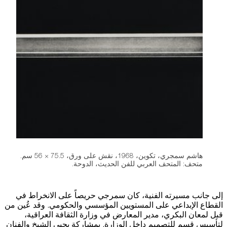
هاشم سمجري، تكوين، 1968، نقش على ورق، 75.5 × 56 سم.
متحف: المتحف العربي للفن الحديث، الدوحة.
إلى جانب مسيرته الفنية، كان سمرجي حريصاً على الانخراط في
القطاع الإبداعي على المستويين المؤسسي والحكومي. وقد عُين من
قبل لمعان البكري، مدير المعارض في وزارة الثقافة العراقية،
لتأسيس قسم للتصميم داخل الوزارة. بمشاركة يحيى الشيخ والفنان