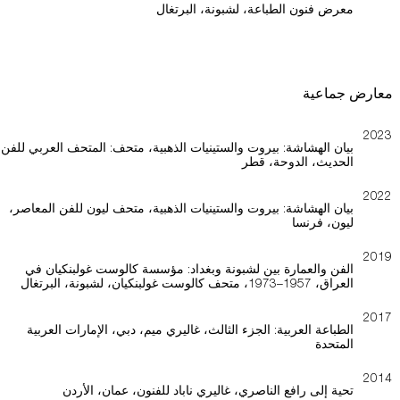
معرض فنون الطباعة، لشبونة، البرتغال
معارض جماعية
2023
بيان الهشاشة: بيروت والستينيات الذهبية، متحف: المتحف العربي للفن
الحديث، الدوحة، قطر
2022
بيان الهشاشة: بيروت والستينيات الذهبية، متحف ليون للفن المعاصر،
ليون، فرنسا
2019
الفن والعمارة بين لشبونة وبغداد: مؤسسة كالوست غولبنكيان في
العراق، 1957–1973، متحف كالوست غولبنكيان، لشبونة، البرتغال
2017
الطباعة العربية: الجزء الثالث، غاليري ميم، دبي، الإمارات العربية
المتحدة
2014
تحية إلى رافع الناصري، غاليري ناباد للفنون، عمان، الأردن