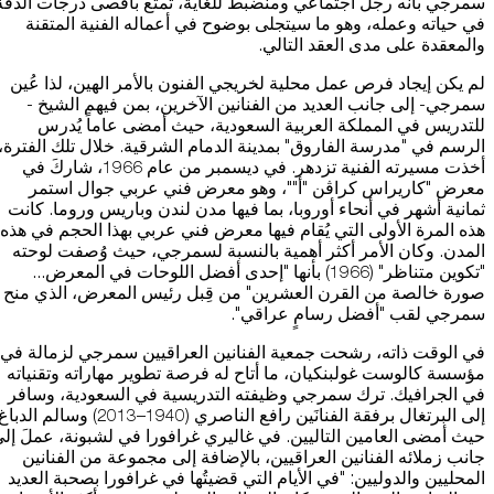
سمرجي بأنه رجل اجتماعي ومنضبطٌ للغاية، تمتع بأقصى درجات الدقة
في حياته وعمله، وهو ما سيتجلى بوضوح في أعماله الفنية المتقنة
والمعقدة على مدى العقد التالي.
لم يكن إيجاد فرص عمل محلية لخريجي الفنون بالأمر الهين، لذا عُين
سمرجي- إلى جانب العديد من الفنانين الآخرين، بمن فيهم الشيخ -
للتدريس في المملكة العربية السعودية، حيث أمضى عاماً يُدرس
الرسم في "مدرسة الفاروق" بمدينة الدمام الشرقية. خلال تلك الفترة،
أخذت مسيرته الفنية تزدهر. في ديسمبر من عام 1966، شاركَ في
معرض "كاريراس كراڤن "أ""، وهو معرض فني عربي جوال استمر
ثمانية أشهر في أنحاء أوروبا، بما فيها مدن لندن وباريس وروما. كانت
هذه المرة الأولى التي يُقام فيها معرض فني عربي بهذا الحجم في هذه
المدن. وكان الأمر أكثر أهمية بالنسبة لسمرجي، حيث وُصفت لوحته
"تكوين متناظر" (1966) بأنها "إحدى أفضل اللوحات في المعرض...
صورة خالصة من القرن العشرين" من قِبل رئيس المعرض، الذي منح
سمرجي لقب "أفضل رسامٍ عراقي".
في الوقت ذاته، رشحت جمعية الفنانين العراقيين سمرجي لزمالة في
مؤسسة كالوست غولبنكيان، ما أتاح له فرصة تطوير مهاراته وتقنياته
في الجرافيك. ترك سمرجي وظيفته التدريسية في السعودية، وسافر
إلى البرتغال برفقة الفنانَين رافع الناصري (1940–2013) وسالم الدبا
حيث أمضى العامين التاليين. في غاليري غرافورا في لشبونة، عملَ إل
جانب زملائه الفنانين العراقيين، بالإضافة إلى مجموعة من الفنانين
المحليين والدوليين: "في الأيام التي قضيتُها في غرافورا بصحبة العديد