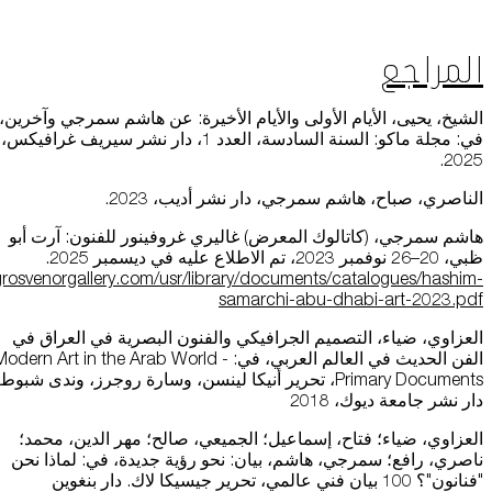
المراجع
الشيخ، يحيى، الأيام الأولى والأيام الأخيرة: عن هاشم سمرجي وآخرين،
في: مجلة ماكو: السنة السادسة، العدد 1، دار نشر سيريف غرافيكس،
2025.
الناصري، صباح، هاشم سمرجي، دار نشر أديب، 2023.
هاشم سمرجي، (كاتالوك المعرض) غاليري غروفينور للفنون: آرت أبو
ظبي، 20–26 نوفمبر 2023، تم الاطلاع عليه في ديسمبر 2025.
rosvenorgallery.com/usr/library/documents/catalogues/hashim-
samarchi-abu-dhabi-art-2023.pdf
العزاوي، ضياء، التصميم الجرافيكي والفنون البصرية في العراق في
الفن الحديث في العالم العربي، في: Modern Art in the Arab World 
Primary Documents، تحرير أنيكا لينسن، وسارة روجرز، وندى شبوط
دار نشر جامعة ديوك، 2018
العزاوي، ضياء؛ فتاح، إسماعيل؛ الجميعي، صالح؛ مهر الدين، محمد؛
ناصري، رافع؛ سمرجي، هاشم، بيان: نحو رؤية جديدة، في: لماذا نحن
"فنانون"؟ 100 بيان فني عالمي، تحرير جيسيكا لاك. ​​دار بنغوين