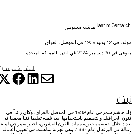
التعلم
البيانات عبر مختلف الأجهزة التي تستخدمها، كما تساعد في معالجة البيانات
المتعلقة بالإعلانات. ويستخدم هذا لقياس أداء الإعلانات وإتاحة فوترتها.
هاشم سمرجي
Hashim Samarchi
يمكن أن يؤدي إيقاف تشغيل بعض هذه الملفات إلى توقف الوظائف ذات
موسوعة متحف
الصلة عن العمل بشكل صحيح. يمكنك تغيير تفضيلاتك في أي وقت
اعرف المزيد
مولود في 12 يونيو 1939 في الموصل، العراق
موافقة
حفظ الإعدادات
متوفى في 30 ديسمبر 2024 في لندن، المملكة المتحدة
المشاركة مع صدي
المتجر الإلكتروني
شارك هذ
شا
شارك
شارك هذه ا
من نحن
نبذة
الوظائف والفرص
وُلد هاشم سمرجي عام 1939 في الموصل بالعراق، وكان رائداً في
فنون الجرافيك والتصميم باستخدامها. بعد تلقيه تعليماً فنياً معمقاً في
الصحافة
بغداد خلال خمسينيات وستينيات القرن العشرين، اختير سمرجي لمنح
زمالة في البرتغال عام 1967، وهي تجربة ساهمت في تحويل أعماله
رعاة متاحف قطر