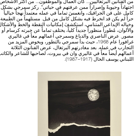
من الفنانين البرتغاليين... كان العمال والموظفون... من أكثر الأشخاص
اجتهاداً وحيويةً وإصراراً ممن عرفتهم في حياتي". ركز سمرجي بشكل
كامل على فن الجرافيك، وانغمسَ تماماً في عمله معتمداً نهجاً خيالياً
حراً لم يكن قد انخرط فيه بشكل كامل من قبل. مستلهماً من الطبيعة
وخياله الإبداعي المتنامي، استكشفَ إمكانيات النقطة والخط والأشكال
والألوان، مُطوراً منظوراً جديداً كلياً، يختلف تماماً عن خبرته كرسام أو
مصور. عرض الناصري والدباغ وسمرجي أعمالهم معاً في غاليري
غرافورا عام 1968، حيث بدأ سمرجي بالتطور، وبخوض المزيد من
التجارب في عمله. بعد مغادرتهم البرتغال، عرض الفنانون الثلاثة
أعمالهم أيضاً معاً في غاليري وان في بيروت، لصاحبها للشاعر والكات
اللبناني يوسف الخال (1917–1987).