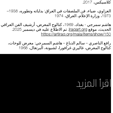
كلاسيكس، 2017.
العزاوي، ضياء، فن الملصقات في العراق: بداياته وتطوره، 1938–
1973، وزارة الإعلام، العراق، 1974
هاشم سمرجي - بغداد، 1969، كتالوج المعرض، أرشيف الفن العراقي
الحديث، موقع
Iraqart.org
. تم الاطلاع عليه في ديسمبر 2025.
https://artiraq.org/maia/items/show/150
رافع الناصري – سالم الدباغ – هاشم السمرجي: معرض للوحات،
كتالوج المعرض، غاليري غرافورا، لشبونة، البرتغال، 1968
اقرأ المزيد