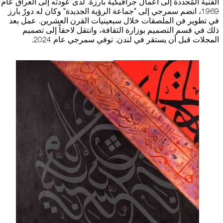
الفنية المُجددة إلى أعمال جرافيكية بارزة. لدى عودته إلى العراق عام
1969، انضم سمرجي إلى "جماعة الرؤية الجديدة" وكان له دورٌ بارز
استضافة الفعاليات
في تطوير فن الملصقات خلال سبعينيات القرن العشرين. عمل بعد
ذلك في قسم التصميم بوزارة الثقافة، وانتقل لاحقاً إلى تصميم
اتصل بنا
المجلات قبل أن يستقر في لندن. توفي سمرجي عام 2024.
سهولة الوصول والحركة
الشروط والأحكام
سياسة ملفات تعريف الارتباط