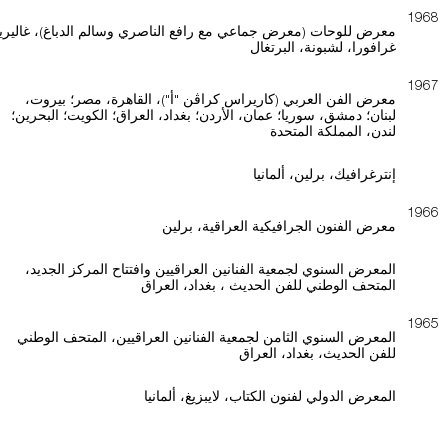
1968
معرض للوحات (معرض جماعي مع رافع الناصري وسالم الدباغ)، غاليريا
غرافورا، لشبونة، البرتغال
1967
معرض الفن العربي (كاريراس كراڤن "أ")، القاهرة، مصر؛ بيروت،
لبنان؛ دمشق، سوريا؛ عمان، الأردن؛ بغداد، العراق؛ الكويت؛ البحرين؛
لندن، المملكة المتحدة
إنترغرافيك، برلين، ألمانيا
1966
معرض الفنون الجرافيكية العراقية، برلين
المعرض السنوي لجمعية الفنانين العراقيين وافتتاح المركز الجديد،
المتحف الوطني للفن الحديث ، بغداد، العراق
1965
المعرض السنوي الثامن لجمعية الفنانين العراقيين، المتحف الوطني
للفن الحديث، بغداد، العراق
المعرض الدولي لفنون الكتاب، لايبزيغ، ألمانيا