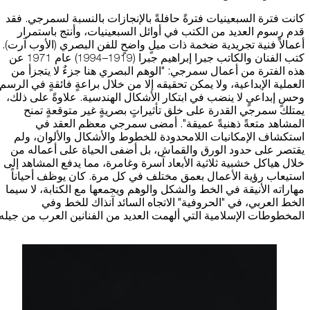
كانت فترة السبعينيات فترةً حافلةً بالإنجازات بالنسبة لسمرجي. فقد
قدم رسوم العديد من الكتب في أوائل السبعينيات، وأنتج باستمرار
أعمالاً فنية تجريدية ضخمة ذات ميلٍ واضحٍ للفن البصري (الأوب آرت).
كتب الفنان والكاتب جبرا إبراهيم جبرا (1919–1994) عام 1971 عن
هذه الفترة من أعمال سمرجي: "الوهم البصري هنا جزءٌ لا يتجزأ من
العملية الإبداعية، ولا يمكن تحقيقه إلا من خلال براعةٍ فائقةٍ في الرسم
وحسٍ إبداعيٍ لا ينضب في ابتكار الأشكال الهندسية. علاوةً على ذلك،
يمتلك سمرجي القدرة على خلق تأثيراتٍ بصريةٍ غير متوقعةٍ تمنح
المشاهد متعةً ذهنيةً عميقة". أمضى سمرجي معظم العقد في
استكشاف الإمكانيات اللامحدودة للخطوط والأشكال والألوان، ولم
يقتصر على حدود الورق والقماش، بل أضفى الحياة على أعماله من
خلال هياكل خشبية ثلاثية الأبعاد آسرة وغامرة، مما يدفع المشاهد إلى
استيعاب رؤية الأعمال بعمق مختلف في كل مرة. كان يوظف أحياناً
مهاراته الأنيقة في الخط والشكل والوهم ويجمعها مع الكتابة، لا سيما
الخط العربي، في "الحروفية" الاتجاه السائد آنذاك للخط وفي
المخطوطات الإسلامية التي ألهمت العديد من الفنانين العرب من جيله.