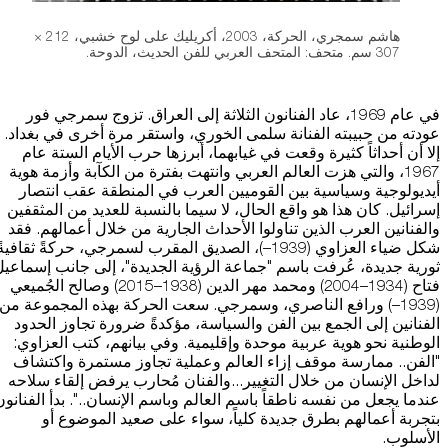
هاشم سمجري، الحركة، 2003، أكريليك على لوح خشبي، 212 ×
307 سم. متحف: المتحف العربي للفن الحديث، الدوحة.
في عام 1969، عاد الفنانون الثلاثة إلى العراق. تزوج سمرجي فور
عودته من حبيبته الفنانة سلمى الخوري، واستقر مرة أخرى في بغداد.
إلا أن أحداثاً كثيرة وقعت في غيابهما، أبرزها حرب الأيام الستة عام
1967، والتي هزت العالم العربي وانتهت بفترة من الكآبة وأزمة هوية
أيديولوجية وسياسية بين القوميين العرب في المنطقة عقب انتصار
إسرائيل. كان هذا هو واقع الحال، لا سيما بالنسبة للعديد من المثقفين
والفنانين العرب الذين تناولوا الأحداث الجارية من خلال أعمالهم. فقد
شكل ضياء العزاوي (1939–)، الصديق المقرب لسمرجي، حركةً ثقافيةً
ثورية جديدة، عُرفت باسم "جماعة الرؤية الجديدة"، إلى جانب إسماعي
فتاح (1934–2004) ومحمد مهر الدين (1938–2015) وصالح الجُميعي
(1939–) ورافع الناصري، وسمرجي. سعت الحركة بهذه المجموعة من
الفنانين إلى الجمع بين الفن والسياسة، مؤكدةً ضرورة تجاوز الحدود
الوطنية نحو هوية عربية موحدة وإقليمية. وفي بيانهم، كتب العزاوي:
"الفن.. ممارسة موقف إزاء العالم وعملية تجاوز مستمرة واكتشاف
لداخل الإنسان من خلال التغيير...والفنان مُحارب يرفض إلقاء سلاحه
عندما يجعل من نفسه ناطقاً باسم العالم وباسم الإنسان..". بدأ الفنانون
بتجربة أعمالهم بطرق جديدة كلياً، سواء على صعيد الموضوع أو
الأسلوب.