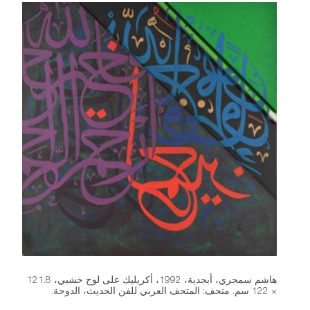
هاشم سمجري، أبجدية، 1992، أكريليك على لوح خشبي، 121.8
× 122 سم. متحف: المتحف العربي للفن الحديث، الدوحة.