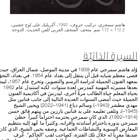
هاشم سمجري، تركيب حروف، 1992، أكريليك على لوح خشبي،
112.2 × 112 سم. متحف: المتحف العربي للفن الحديث، الدوحة.
السيرة الذاتيّة
وُلد هاشم سمرجي عام 1939 في مدينة الموصل، شمال العراق، حيث
قضى معظم شبابه قبل أن ينتقل إلى بغداد عام 1954. في بغداد، ا
بمعهد الفنون الجميلة لدراسة الرسم والتصوير، وتخرج عام 7
بعدها مسيرته المهنية كمدرس لعدة سنوات. لكنه استبدل عام 1962
بحياة المعلم حياة الطالب مرةً أخرى، ليدرسَ في أكاديمية الفنون
الجميلة حيث أمضى السنوات العديدة التالية إلى جانب فنانين مثل
مهدي مطشر (1943–) وسالم دباغ (1941–2022) ويحيى الشيخ
(1945–)، وتلقى تعليمه على يد فنانين بارزين من بينهم فائق حسن
(1914–1992)، الذي كان سمرجي يحترمه احتراماً كبيراً. حظيَ
سمرجي بدوره باحترام أساتذته وأقرانه، وكثيراً ما عُهد إليه بتنظيم
المعارض السنوية والنشاطات الجماعية. وصفه يحيى الشيخ، الذي كان
صديقاً مقرباً له خلال تلك الفترة، كصاحب لقب "الحاكم". عُرف