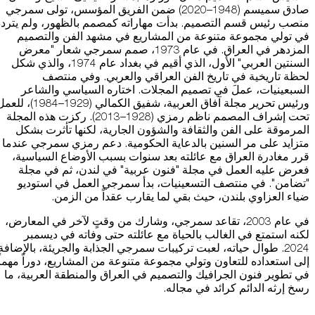
صادق سميسم (1948–2020) ضمن الفريق المؤسس، تولى سمرجي
منصب رئيس قسم التصميم. بدأت مهاراته كمصمم بالظهور، ولم يتردد
في تولي مجموعة متنوعة من المشاريع في مشهد الفن والتصميم
المزدهر في العراق. في عام 1973، صمم سمرجي شعار "معرض
السنتين العربي" الأول، الذي أقيم في بغداد عام 1974، والذي شكل
لحظة تاريخية في تاريخ الفن العراقي والعربي. وفي منتصف
السبعينيات، عملَ في تصميم المجلات. اختاره السياسي والشاعر
ورئيس تحرير مجلة آفاق العربية، شفيق الكمالي (1929–1984)، 
تحت إشراف المصمم ناظم رمزي (1928–2013). ركزت هذه المجلة
المرموقة على الفن والثقافة والشؤون الجارية، لكنها تأثرت بشكل
متزايد على مر السنين بالدعاية الحكومية. دعم رمزي سمرجي عندما
قرر مغادرة العراق مع عائلته بعد سنوات بسبب الأوضاع السياسية،
فعرض عليه العمل في مجلة "فنون عربية" في لندن، ثم في مجلة
"تضامن". في منتصف التسعينيات، بدأ سمرجي العمل في استوديو
ضياء العزاوي بلندن، حيث بقي لما يقارب عقداً من الزمن.
في عام 2003، تقاعد سمرجي، وشارك من وقتٍ لآخر في المعارض،
لكنه استمتع في الغالب بالحياة مع عائلته حتى وفاته في ديسمبر
2024. طوال حياته، لعبت تركيبات سمرجي الجذابة والجريئة، بالإضافة
إلى استعداده للتعاون وتولي مجموعة متنوعة من المشاريع، دوراً مهماً
في تطوير فنون الجرافيك والتصميم في العراق والمنطقة العربية، ما
رسخ إرثه الدائم كرائد في مجاله.