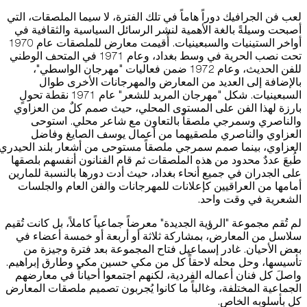
لعب فن الجرافيك دوراً هاماً في تلك الفترة، لا سيما الملصقات، التي
أصبحت وسيلةً بالغة الأهمية لنشر الرسائل السياسية والثقافية في
أواخر الستينيات والسبعينيات. أُقيمت معارض للملصقات عام 1970
تحت نصب الحرية في وسط بغداد، وعام 1971 في المتحف الوطني
للفن الحديث، وعام 1972 ضمن فعاليات "مهرجان الواسطي"،
بالإضافة إلى العديد من المعارض والمهرجانات الأخرى طوال
السبعينيات. شكل "مهرجان المربد للشعر" عام 1971 نقطة تحولٍ
بارزة لهذا الفن على المستوى المحلي، حيث صمم كلٌ من العزاوي
والناصري وسمرجي ملصقاً بالتعاون مع شاعر محلي. استوحى
العزاوي والناصري ملصقيهما من أعمال يوسف الصايغ وفاضل
العزاوي، بينما صمم سمرجي ملصقاً مستوحى من أشعار بلند الحيدري.
طُبعَ عددٌ محدود من هذه الملصقات ثم قام الفنانون أنفسهم بلصقها
على الجدران في جميع أنحاء بغداد، حيث أدت دورها بالنسبة للمارين
أمامها من العراقيين كإعلانات للمهرجانات والفن العام والجلسات
الشعرية في وقت واحد.
لم تُقم مجموعة "الرؤية الجديدة" معرضاً جماعياً كاملاً، بل كانت تُقيم
سلاسل من المعارض، بمشاركة ثلاثة أو أربعة أو خمسة أعضاء في
بعض الأحيان. غادر إسماعيل فتاح المجموعة بعد فترة وجيزة من
تأسيسها، وحل محله لاحقاً كل من مكي حسين مكي وطارق إبراهيم.
واصلَ كل فنان أعماله الفردية، لكنهم اجتمعوا أحياناً في معارضهم
الجماعية المختلفة، وغالباً ما كانوا يُجربون تصميم ملصقات المعارض
كل بأسلوبه الخاص.