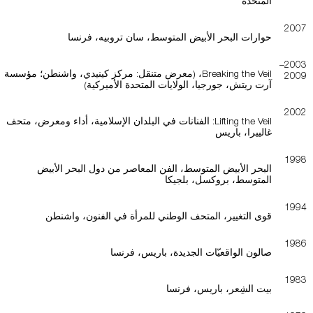
المتحدة
2007
حوارات البحر الأبيض المتوسط، سان تروبيه، فرنسا
2003–
Breaking the Veil، (معرض متنقل: مركز كينيدي، واشنطن؛ مؤسسة
2009
آرت ريتش، جورجيا، الولايات المتحدة الأميركية)
2002
Lifting the Veil: الفنانات في البلدان الإسلامية، أداء ومعرض، متحف
غالييرا، باريس
1998
البحر الأبيض المتوسط، الفن المعاصر من دول البحر الأبيض
المتوسط، بروكسل، بلجيكا
1994
قوى التغيير، المتحف الوطني للمرأة في الفنون، واشنطن
1986
صالون الواقعيّات الجديدة، باريس، فرنسا
1983
بيت الشِعر، باريس، فرنسا