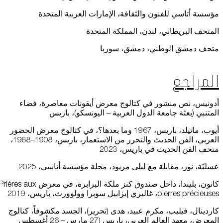
مؤسسة أتاسي للفنون والثقافة، الإمارات العربية المتحدة
المتحف البريطاني، لندن، المملكة المتحدة
متحف دمشق الوطني، دمشق، سوريا
المراجع
أدونيس، نص منشور في كتالوج معرض أيقونات معاصرة، فضاء
المتنبي (بعثة جامعة الدول العربية – اليونسكو)، باريس
أيوب، ماتيلد، باريس، 1967 وما بعدها؟، في كتالوج معرض الحضور
العربي، الفن الحديث والتحرر من الاستعمار، باريس، 1908–1988،
متحف الفن الحديث في باريس، 2023
عسليّة، نور، مقابلة مع ليلى مريود، مجلة مؤسسة أتاسي، 2025
كانون، بليندا، داخل صندوق كنز ملكة البرابرة، في معرض rières aux
pierres précieuses، غاليري إيزابيل سوبرا وولوورث، باريس، 2019
كاردينال، فيليب، مكرم عبيد، هدى (تحرير)، الجسد مكشوفاً، كتالوج
المعرض، معهد العالم العربي، باريس (27 مارس – 26 أغسطس