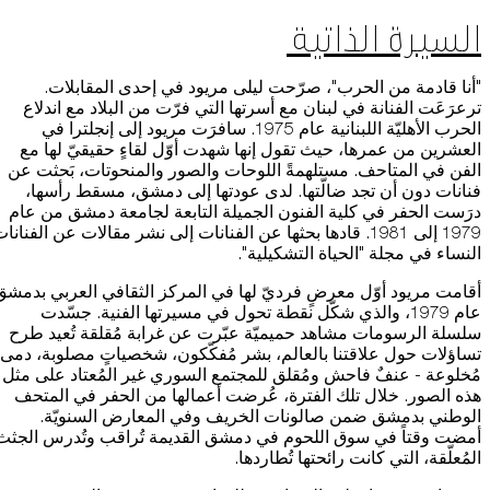
السيرة الذاتية
"أنا قادمة من الحرب"، صرّحت ليلى مريود في إحدى المقابلات.
ترعرَعَت الفنانة في لبنان مع أسرتها التي فرّت من البلاد مع اندلاع
الحرب الأهليّة اللبنانية عام 1975. سافرَت مريود إلى إنجلترا في
العشرين من عمرها، حيث تقول إنها شهدت أوّل لقاءٍ حقيقيّ لها مع
الفن في المتاحف. مستلهمةً اللوحات والصور والمنحوتات، بَحثت عن
فنانات دون أن تجد ضالّتها. لدى عودتها إلى دمشق، مسقط رأسها،
درَست الحفر في كلية الفنون الجميلة التابعة لجامعة دمشق من عام
1979 إلى 1981. قادها بحثها عن الفنانات إلى نشر مقالات عن الفنانا
النساء في مجلة "الحياة التشكيلية".
أقامت مريود أوّل معرضٍ فرديّ لها في المركز الثقافي العربي بدمشق
عام 1979، والذي شكّل نقطة تحول في مسيرتها الفنية. جسّدت
سلسلة الرسومات مشاهد حميميّة عبّرت عن غرابة مُقلقة تُعيد طرح
تساؤلات حول علاقتنا بالعالم، بشر مُفكّكون، شخصياتٍ مصلوبة، دمى
مُخلوعة - عنفٌ فاحش ومُقلق للمجتمع السوري غير المُعتاد على مثل
هذه الصور. خلال تلك الفترة، عُرضت أعمالها من الحفر في المتحف
الوطني بدمشق ضمن صالونات الخريف وفي المعارض السنويّة.
أمضت وقتاً في سوق اللحوم في دمشق القديمة تُراقب وتُدرس الجثث
المُعلّقة، التي كانت رائحتها تُطاردها.