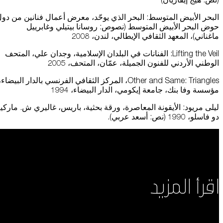
البحر الأبيض المتوسط: البحر الذي يوحّد، معرض أعمال فنانين من دو
حوض البحر الأبيض المتوسط ​​(نصوص: روسانا بيتيلي وغابرييل
ماغناني)، المعهد الثقافي الإيطالي، لندن، 2008
Lifting the Veil: الفنانات في البلدان الإسلامية، وجدان علي، المتحف
الوطني الأردني للفنون الجميلة، عمّان، المتحف، 2005
Other and Same: Triangles، المركز الثقافي الفرنسي بالدار البيضاء،
مؤسسة وفا بنك، جامعة إيكومي، الدار البيضاء، 1994
ليلى مريود: الأيقونة المعاصرة، ورقة بحثية، باريس، غاليري ش. ماركي
دو فاسلو، 1990 (نص: أسعد عربي).
اقرأ المزيد