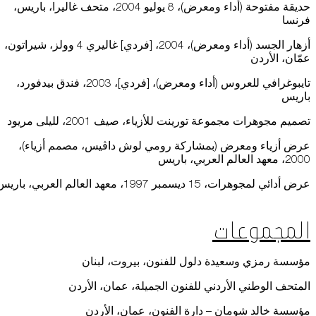
حديقة مفتوحة (أداء ومعرض)، 8 يوليو 2004، متحف غاليرا، باريس،
فرنسا
أزهار الجسد (أداء ومعرض)، 2004، [فردي] غاليري 4 وولز، شيراتون،
عمّان، الأردن
تايبوغرافي للعروس (أداء ومعرض)، [فردي]، 2003، فندق بيدفورد،
باريس
تصميم مجوهرات مجموعة تورينت للأزياء، صيف 2001، لليلى مريود
عرض أزياء ومعرض (بمشاركة رومي لوش داڤيس، مصمم أزياء)،
2000، معهد العالم العربي، باريس
عرض أدائي لمجوهرات، 15 ديسمبر 1997، معهد العالم العربي، باريس
المجموعات
مؤسسة رمزي وسعيدة دلول للفنون، بيروت، لبنان
المتحف الوطني الأردني للفنون الجميلة، عمان، الأردن
مؤسسة خالد شومان – دارة الفنون، عمان، الأردن