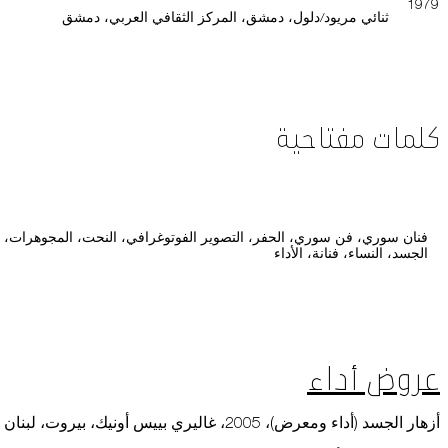
1979
ثنائي مريود/دلول، دمشق، المركز الثقافي العربي، دمشق
كلمات مفتاحية
فنان سوري، فن سوري، الحفر، التصوير الفوتوغرافي، النحت، المجوهرات،
الجسد، النساء، فنانة، الأداء
عروض أداء
أزهار الجسد (أداء ومعرض)، 2005، غاليري بييس أونيك، بيروت، لبنان