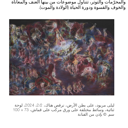
والمحرّمات والتوتر، تتناول موضوعات من بينها العنف والمعاناة
والخوف والقسوة ودورة الحياة (الولادة والموت).
استضافة الفعاليات
اتصل بنا
سهولة الوصول والحركة
الشروط والأحكام
سياسة ملفات تعريف الارتباط
ليلى مريود، على بطن الأرض، نرقص هناك، 2/2، 2024، لوحة
ثنائية، وسائط مختلفة على ورق مركب على قماش، 73 × 100
سم. © بإذن من الفنانة