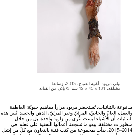
ليلى مريود، أغنية الصباح، 2013، وسائط
مختلفة، 101 × 45 × 12 سم. © بإذن من الفنانة
مدفوعة بالثنائيات، تُستحضر مريود مراراً مفاهيم حيويّة: العاطفة
والعقل، العامّ والخاصّ، المرئيّ وغير المرئيّ، الذهن والجسد. تُبين هذه
الثنائيات أن الأشياء ليست لتُرى من زاوية واحدة، بل من خلال
منظورات مختلفة، وهو ما تشجعنا أعمالها النحتية على فعله. في
2014–2015، بدأت بمجموعة من كتب فنية بالتعاون مع كلّ من إيتيل