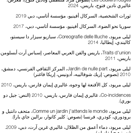
غاليري نادين فتوح، باريس، 2024
ثورات الشخصية، السركال أفينيو، مؤسسة أتاسي، دبي 2019
سوريا نحو الضوء، السركال أفينيو، مؤسسة أتاسي، دبي، 2017
ليلى مريود، Coreografie delle Illuche، سبازيو سيزار دا سيستو،
كاليندي، إيطاليا، 2014
Traits d'union، باريس والفن العربي المعاصر، إسباس آرت أبسلومن،
باريس، 2011
ليلى مريود، Jardin de nulle part، المركز الثقافي الفرنسي، دمشق،
2010 (نصوص: إريك شوفالييه، أدونيس، إريكا فاغنر)
ليلى مريود، كل الأقنعة لها وجوه، غاليري إيمان فارس، باريس، 2010
Co-incidences، غاليري إيمان فارس، باريس، 2010 (النص: جيل دو
بوري).
ليلى مريود، Comme un jardin j'attends le monde، متحف دانتيل و
برودوري، كودري، فرنسا (نصوص: كلير كاتوار، برالين جاي بارا).
ليلى مريود، دماء أعمق من الظلال، غاليري غرين آرت، دبي، 2009.
(نص: هيج إيفازيان)