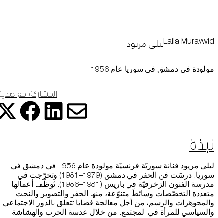
التعلم
البيانات عبر مختلف الأجهزة التي تستخدمها، كما تساعد في معالجة البيانات
المتعلقة بالإعلانات. ويستخدم هذا لقياس أداء الإعلانات وإتاحة فوترتها.
ليلى مريود
Laila Muraywid
يمكن أن يؤدي إيقاف تشغيل بعض هذه الملفات إلى توقف الوظائف ذات
موسوعة متحف
الصلة عن العمل بشكل صحيح. يمكنك تغيير تفضيلاتك في أي وقت
اعرف المزيد
مولودة في دمشق في سوريا عام 1956
موافقة
حفظ الإعدادات
المشاركة مع صدي
شارك هذ
شا
شارك
شارك هذه ا
المتجر الإلكتروني
نبذة
من نحن
ليلى مريود فنانة سوريّة فرنسيّة مولودة عام 1956 في دمشق في
سوريا. درسَت فن الحفر في دمشق (1979–1981) وتخرّجت في
الوظائف والفرص
مدرسة الفنون الزخرفيّة في باريس (1981–1986). تُوظّف أعمالها
متعددة التخصّصات وسائطَ متنوّعة، منها الحفر والتصوير والنحت
الصحافة
والمجوهرات والرسم، من أجل معالجة قضايا تتعلق بالدور الاجتماعي
والسياسي للمرأة في المجتمع. من خلال عدسة الحرب والهشاشة
رعاة متاحف قطر