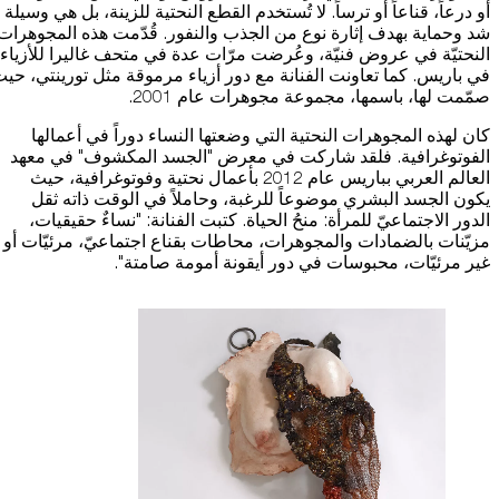
أو درعاً، قناعاً أو ترساً. لا تُستخدم القطع النحتية للزينة، بل هي وسيلة
شد وحماية بهدف إثارة نوع من الجذب والنفور. قُدّمت هذه المجوهرات
النحتيّة في عروض فنيّة، وعُرضت مرّات عدة في متحف غاليرا للأزياء
في باريس. كما تعاونت الفنانة مع دور أزياء مرموقة مثل تورينتي، حي
صمّمت لها، باسمها، مجموعة مجوهرات عام 2001.
كان لهذه المجوهرات النحتية التي وضعتها النساء دوراً في أعمالها
الفوتوغرافية. فلقد شاركت في معرض "الجسد المكشوف" في معهد
العالم العربي بباريس عام 2012 بأعمال نحتية وفوتوغرافية، حيث
يكون الجسد البشري موضوعاً للرغبة، وحاملاً في الوقت ذاته ثقل
الدور الاجتماعيّ للمرأة: منحُ الحياة. كتبت الفنانة: "نساءٌ حقيقيات،
مزيّنات بالضمادات والمجوهرات، محاطات بقناع اجتماعيّ، مرئيّات أو
غير مرئيّات، محبوسات في دور أيقونة أمومة صامتة".