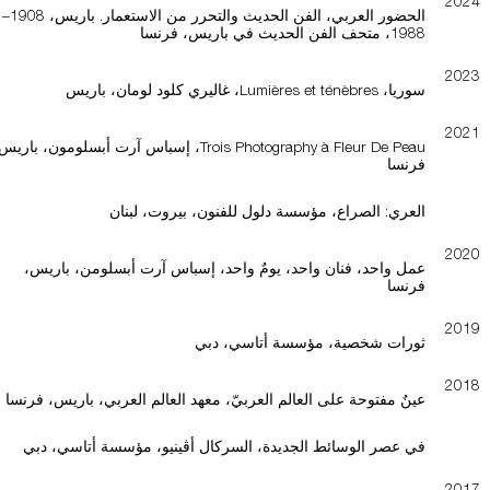
2024
الحضور العربي، الفن الحديث والتحرر من الاستعمار. باريس، 1908–
1988، متحف الفن الحديث في باريس، فرنسا
2023
سوريا، Lumières et ténèbres، غاليري كلود لومان، باريس
2021
Trois Photography à Fleur De Peau، إسباس آرت أبسلومون، باري
فرنسا
العري: الصراع، مؤسسة دلول للفنون، بيروت، لبنان
2020
عمل واحد، فنان واحد، يومٌ واحد، إسباس آرت أبسلومن، باريس،
فرنسا
2019
ثورات شخصية، مؤسسة أتاسي، دبي
2018
عينٌ مفتوحة على العالم العربيّ، معهد العالم العربي، باريس، فرنسا
في عصر الوسائط الجديدة، السركال أڤينيو، مؤسسة أتاسي، دبي
2017