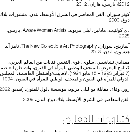
2012)، باريس، هازان، 2012
كوتر سوزان، الفن المعاصر في الشرق الأوسط، لندن، منشورات بلاك
دوغ، 2009
دي كولنيت، مادلين، ليلى مريويد، Aware Women Artists، باريس،
2025
آيمازينج، سوزان، The New Collectible Art Photography، ثامز آند
هدسون، لندن، 2013
مقدادي نشاشيبي، سلوى، قوى التغيير. فنانات من العالم العربي،
كتالوج المعرض، المتحف الوطني للمرأة في الفنون، واشنطن العاصمة
(7 فبراير 1993 – 15 مايو 1994)، لافاييت/واشنطن العاصمة، المجلس
الدولي للمرأة في الفنون والمتحف الوطني للمرأة في الفنون، 1994
روز، وفاء، مقابلة مع ليلى مريود، مؤسسة دلول للفنون، (فيديو، 2022)
الفن المعاصر في الشرق الأوسط، بلاك دوغ، لندن، 2009
كتالوجات المعارض
Les Souliers rouges (نصوص مراد منتظمي ونادين فتوح)، معرض،