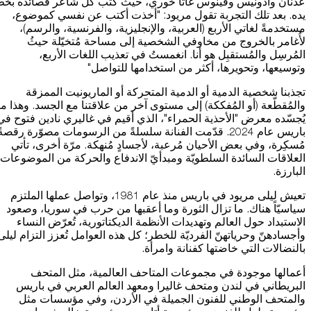
عدنان وأدونيس وڤينوس غاتا خوري، حيث كتب كل شاعر قصائده بخ
يده. بعد تلك التجربة تقول مريود: "أخذت أكتب عن نفسي كموضوع،
مستخدمةً لغاتي الأربع (العربية، والإنجليزية، والفرنسية، والرسم)،
لأُغامر بالخروج من مخاوفي الشخصية إلى مساحة مُتخيّلة حيثُ
المُرسِل والمُستقبِل هو أنا. انغمستُ في تعذيب اللغات الأربع،
وتوسيعها، وتحويرها، أكثر من استخدامها للتواصل"
تجذبنا شخصية الدمية أو الدمية المتحركة أو الماريونيت الممزقة
والمُقطّعة (أو المُفككة) إلى مستوى آخر من علاقتنا مع الجسد. وهذا ما
يُجسّده معرض "الأحذية الحمراء"، الذي أقيم في غاليري نادين فتوح في
باريس عام 2024. قدّمت الفنانة سلسلةً من الرسومات مصوّرة رقصةً
مُسكِرة، وفي بعض الأحيان مُرعبة، لأجسادٍ مُنهكة. مرّة أخرى، تأتي
العلاقات السائدة السلطويّة ومبدأيّ الاندفاع والحركة من الموضوعات
البارزة.
تعيش ليلى مريود في باريس منذ عام 1981، وتواصل عملها الملتزم
سياسيّاً هناك. ما تزال الثورة وما أعقبها من حرب في سوريا، وصعود
الاستبداد حول العالم وتهديدات الأنظمة الديكتاتورية، تُعرّض النساء
وأجسادهنّ وحرياتهنّ الفرديّة للخطر؛ كل هذه العوامل تُعزز التزام ليلى
بالنضالات التي خاضتها كفنانة وامرأة.
أعمالها موجودة في مجموعات المتاحف العالمية، مثل المتحف
البريطاني في لندن ومتحف غاليرا ومعهد العالم العربي في باريس
والمتحف الوطني للفنون الجميلة في الأردن، وفي مؤسسات مثل