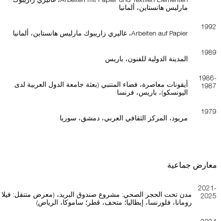
مارليس هانستاين، ألمانيا
1992
Arbeiten auf Papier، غاليري زاريبوك مارليس هانستاين، ألمانيا
1989
المدينة الدولية للفنون، باريس
1986-
أيقونات معاصرة، فضاء المتنبي (بعثة جامعة الدول العربية لدى
1987
اليونسكو)، باريس، فرنسا
1979
مريود، المركز الثقافي العربي، دمشق، سوريا
معارض جماعية
2021-
مدن تحت الحجر الصحي: مشروع صندوق البريد، (معرض متنقل: فيلا
2025
رومانا، فلورنسا، إيطاليا؛ متحف، قطر؛ ساموكا، الرياض)