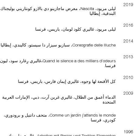
2019
ليلى مريود، Nascita، معرض ماجازينو دي بالازو كونتاريني بوليجناك،
البندقية، إيطاليا
2016
ليلى مريود، غاليري كلود لومان، باريس، فرنسا
2014
Coreografie delle Illuche، سبازيو سيزار دا سيستو، كاليندي، إيطاليا
2013
Quand le silence a des milliers d’odeurs،غاليري رِغارد سود، ليو
فرنسا.
2010
كل الأقنعة لها وجوه، غاليري إيمان فارس، باريس، فرنسا
2009
الدماء أعمق من الظلال، غاليري غرين آرت، دبي، الإمارات العربية
المتحدة
Comme un jardin j’attends le monde، متحف دانتيل و برودوري،
كودري، فرنسا
1996
Arbeiten mit Papier und Textilen Elementen، غاليري زاريبوك