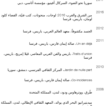
سوريا نحو الضوء، السركال أفينيو، مؤسسة أتاسي، دبي
2016
من الشرق والغرب 2016: لوحات، منحوتات، كتب فنيّة، الفضاء كلود
لومان، باريس، فرنسا
2012
الجسد مكشوفاً، معهد العالم العربي، باريس، فرنسا
2011
Un an déjà، صالة إيمان فارس، باريس، فرنسا
Traits d’union، باريس والفن العربي المعاصر، ڤيلا إمريج، باريس،
فرنسا
2010
Jardin de nulle part، المركز الثقافي الفرنسي، دمشق، سوريا
Co-incidences، صالة إيمان فارس، باريس، فرنسا
2008
طُرق، ووترهاوس ودود، لندن، المملكة المتحدة
ميديتيرانيو: البحر الذي يوحّد، المعهد الثقافي الإيطالي، لندن، المملكة