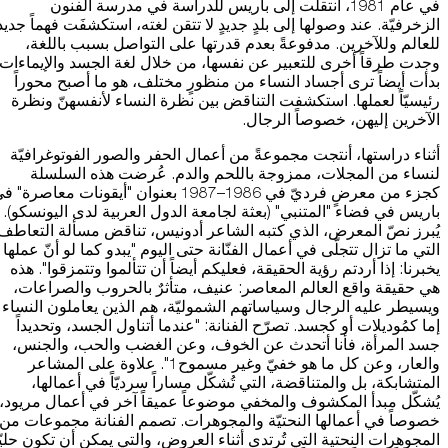
في عام 1981، انتقلت إلى باريس للدراسة في مدرسة الفنون
الزخرفيّة. عند وصولها إلى بلدٍ جديدٍ لا تتقن لغته، استكشفَت فهماً جديدا
للعالم وللآخرين. مدفوعةً بعدم قدرتها على التواصل بسبب باللغة،
وجدت طرقاً أخرى للتعبير عن نفسها، من خلال لغة الجسد والإيماءات.
بدأت أيضاً ترى أجساد النساء من منظورٍ مختلف، هو ما أصبح محوراً
رئيسيّاً لعملها. استكشفت التناقض بين نظرة النساء لأنفسهنّ ونظرة
الآخرين إليهن، خصوصاً الرجال.
أثناء دراستها، أنتجت مجموعةً من أعمال الحفر والصور الفوتوغرافيّة
لنساء من المجلات، ممزوجة باللحم والدم. عُرضت هذه السلسلة
كجزء من معرضٍ فرديّ في 1986–1987 بعنوان "أيقونات معاصرة" 
باريس في فضاء "المتنبي" (بعثة لجامعة الدول العربية لدى اليونسكو).
يُبرز نصّ المعرض، الذي كتبه الشاعر أدونيس، تناقض مسألة التعاطف
التي ما تزال تتجلّى في أعمال الفنّانة حتى اليوم "يبدو كما لو أنّ عملها
يخبرنا: إذا أردتم رؤية الحقيقة، فعليكم أيضاً أن تتألموا وتتمزقوا". هذه
هي حقيقة واقع العالم المعاصر: عنيف، متأثرٌ بالحروب والصراعات،
ويسيطر عليه الرجال وسياساتهم الشموليّة، هم الذين يعاملون النساء
إما كمُوديلات أو كجسد. تصرّح الفنانة: "عندما أتناول الجسد، وتحديداً
جسد المرأة، فأنا أتحدث عن الخوف، وعن الغضب والحب، والجنس،
والعار، وعن كل ما هو خفيّ وغير مسموح1". علاوة على المشاعر
المتشابكة، بل والمتناقضة، التي تُشكّل مساراً سرديّاً في أعمالها،
يُشكّل مبدأ المكشوف والمخفي موضوعاً عميقاً آخر في أعمال مريود،
خصوصاً في أعمالها النحتيّة والمجوهرات. تصمم الفنانة مجموعات من
المجوهرات النحتية التي تُرتدى أثناء العروض، والتي يمكن أن تكون حليّا