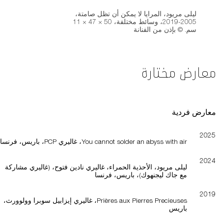
ليلى مريود، المرايا لا يمكن أن تظل صامتة،
2005-2019، وسائط مختلفة، 50 × 47 × 11
سم. © بإذن من الفنانة
معارض مختارة
معارض فردية
2025
You cannot solder an abyss with air، غاليري PCP، باريس، فرنسا
2024
ليلى مريود، الأحذية الحمراء، غاليري نادين فتوح، (غاليري مشاركة
مع جاك ليجنهوك)، باريس، فرنسا
2019
Prières aux Pierres Precieuses، غاليري إيزابيل سوبرا وولوورث،
باريس