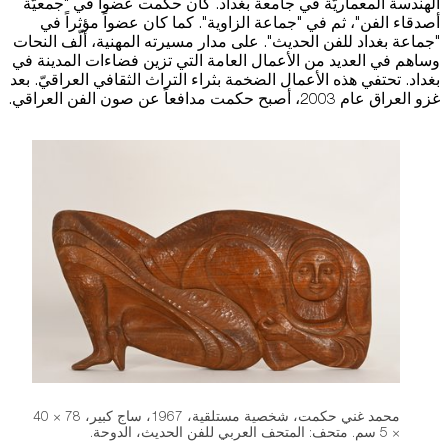
الهندسة المعماريّة في جامعة بغداد. كان حكمت عضواً في "جمعيّة
أصدقاء الفن"، ثم في "جماعة الزاوية". كما كان عضواً مؤثراً في
استضافة الفعاليات
"جماعة بغداد للفن الحديث". على مدار مسيرته المهنية، ألّف النحات
وساهم في العديد من الأعمال العامة التي تزين فضاءات المدينة في
اتصل بنا
بغداد. تحتفي هذه الأعمال الضخمة بثراء التراث الثقافي العراقيّ. بعد
غزو العراق عام 2003، أصبح حكمت مدافعاً عن صون الفن العراقي.
سهولة الوصول والحركة
الشروط والأحكام
سياسة ملفات تعريف الارتباط
محمد غني حكمت، شخصية مستلقية، 1967، ساج كبير، 78 × 40
× 5 سم. متحف: المتحف العربي للفن الحديث، الدوحة.