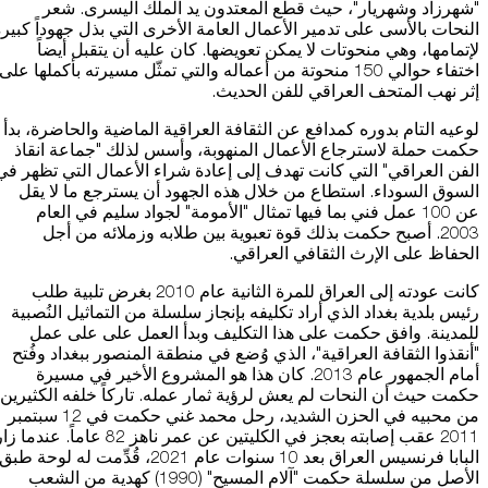
"شهرزاد وشهريار"، حيث قطع المعتدون يد الملك اليسرى. شعر
النحات بالأسى على تدمير الأعمال العامة الأخرى التي بذل جهوداً كبير
لإتمامها، وهي منحوتات لا يمكن تعويضها. كان عليه أن يتقبل أيضاً
اختفاء حوالي 150 منحوتة من أعماله والتي تمثّل مسيرته بأكملها على
إثر نهب المتحف العراقي للفن الحديث.
لوعيه التام بدوره كمدافع عن الثقافة العراقية الماضية والحاضرة، بدأ
حكمت حملة لاسترجاع الأعمال المنهوبة، وأسس لذلك "جماعة انقاذ
الفن العراقي" التي كانت تهدف إلى إعادة شراء الأعمال التي تظهر في
السوق السوداء. استطاع من خلال هذه الجهود أن يسترجع ما لا يقل
عن 100 عمل فني بما فيها تمثال "الأمومة" لجواد سليم في العام
2003. أصبح حكمت بذلك قوة تعبوية بين طلابه وزملائه من أجل
الحفاظ على الإرث الثقافي العراقي.
كانت عودته إلى العراق للمرة الثانية عام 2010 بغرض تلبية طلب
رئيس بلدية بغداد الذي أراد تكليفه بإنجاز سلسلة من التماثيل النُصبية
للمدينة. وافق حكمت على هذا التكليف وبدأ العمل على على عمل
"أنقذوا الثقافة العراقية"، الذي وُضع في منطقة المنصور ببغداد وفُتح
أمام الجمهور عام 2013. كان هذا هو المشروع الأخير في مسيرة
حكمت حيث أن النحات لم يعش لرؤية ثمار عمله. تاركاً خلفه الكثيرين
من محبيه في الحزن الشديد، رحل محمد غني حكمت في 12 سبتمبر
2011 عقب إصابته بعجز في الكليتين عن عمر ناهز 82 عاماً. عندما 
البابا فرنسيس العراق بعد 10 سنوات عام 2021، قُدِّمت له لوحة طبق
الأصل من سلسلة حكمت "آلام المسيح" (1990) كهدية من الشعب