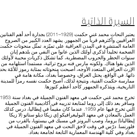
السيرة الذاتية
يعتبر النحات محمد غني حكمت (1929–2011) بجدارة أحد أهم الفنانين
العراقيين وأكثرهم قرباً من الجمهور. يشهد العدد الكبير من الصروح
العامة المنتشرة في المدن العراقية على تميّزه. تمثّل منحوتات حكمت
الضخمة تخليداً لذكرى أولئك الذين عانوا من النفي من بلدهم إبان
سنوات الحظر والحروب المضطربة، كما تشكل ذكريات محببة لأولئك
الذين بقوا هناك. ولكونه مارس فنه بروح تراثية، مستمداً استلهامه من
الإرث العراقي المتعدد الأوجه، أصبحت منحوتاته بمثابة رموز للأمّة بحد
ذاتها. في الواقع، يحتل العراق، وخصوصاً بغداد، مكانة هامة في
ممارسة حكمت الفنية، ونتيجة لذلك، أصبح حكمت نفسه رمزاً للمدينة
التاريخية، ويتذكره الجمهور كأحد أعظم كنوزها.
تخرج محمد غني حكمت في معهد الفنون الجميلة في بغداد سنة 1953
وسافر بعد ذلك إلى روما لمتابعة تدريبه في أكاديمية الفنون الجميلة
التي تخرج فيها عام 1959. عندما كان مقيماً في إيطاليا، درس كذلك
العمل بالمعادن في معهد البوليغرافيكو إي زيكا ديلو ستاتو (لا زيكا
إيطاليانا) بروما، وصب البرونز في مسبك في بيستويا، بالقرب من
فلورنسا. درّس في وقت لاحق النحت في معهد الفنون الجميلة في
بغداد وفي كلية الهندسة المعمارية التابعة لجامعة بغداد.