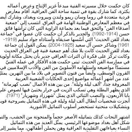
كان حكمت خلال مسيرته الفنية مبدعاً غزير الإنتاج وعرض أعماله
بكثرة، كما شارك بقوة في تنمية ساحة الفن العراقية. أقام معارض
فردية متعددة في روما وسان ريمو ولندن وبيروت وبغداد، وشارك أيضاً
في معظم المعارض الوطنية الهامة في العراق. انتسب إلى "جمعية
أصدقاء الفن" والتحق فيما بعد بجماعة الزاوية التي كان ترأسَها فائق
حسن (1914-1992). والجدير بالذكر أن حكمت كان عضواً في "جماعة
بغداد للفن الحديث" التي أسّسها صديقاه وأستاذاه جواد سليم (1919-
1961) وشاكر حسن آل سعيد (1925-2004). يمكن القول إن جماعة
بغداد للفن الحديث كانت بلا شك أهم جمعية فنية في العراق الحديث
وكانت تركّز على فكرة أن التراث العراقي جدير بأن يحتل مكانة أولوية
في ممارسة الفن الحديث. تبنى حكمت هذه الأفكار في عمله الفنيّ
مستمدّاً مواضيعه واستلهامه الأسلوبيّ من الفن والأدب الإسلاميين في
القرون الوسطى، وأيضاً من فنون التصوير في بلاد ما بين النهرين. يمثل
عدد من أشهر أعماله مواضيع إحدى الحكايات الشعبية العربية
المعروفة جداً، "ألف ليلة وليلة". من بين هذه الأعمال "نصب كهرمانة"
الذي يظهر البطلة وهي تسكب الزيت في جرار يختبئ فيها لصوص علي
بابا الأربعون، والنصب الثنائي الذي يمثل "شهرزاد وشهريار" (1971).
أنجزت شخصيات أبطال ألف ليلة وليلة في هذه التماثيل بصروحية قوية
وبتشكيلات منحنية تستحضر أسلوب التماثيل الأشورية.
اشتهر النحات كذلك بتماثيله الأصغر حجماً والمنحوتة من الخشب، والت
شكل أهل بغداد موضوعها الرئيسي. يمثّل العديد من هذه التماثيل
النساء بعباءاتهن التقليدية العراقية وهن يحملن أطفالهن، مما يشير إلى