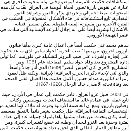
استكشافات حكمت للأمومة كموضوع فني. وله منحوتات أخرى هي
عبارة عن نقوش بارزة تصور الحياة اليومية في العراق. نفّذت كل هذه
المنحوتات بنمط اختزالي وتجريدي يذكر بالقبور وشواهد القبور
البغدادية. تابع استكشافاته في هذه الأشكال المنحوتة في الخشب في
الفترة الأخيرة من مسيرته الفنية الطويلة. يمكن تفسير افتتانه
بالأشكال البشرية أيضاً على أنه إجلال للنزعة الإنسانية التي سادت في
عصر النهضة الأوروبي.
ساهم محمد غني حكمت أيضاً في أعمال عامة كبرى بدأها فنانون
بارزون آخرون، من بينها "نصب الحرية" لجواد سليم الذي ساعد حكمت
على إنجازه وأشرف على صب البرونز لتشكيله في فلورنسا. كما تولّى
إدارة المشروع بعد وفاة جواد سليم المفاجئة عام 1961. ومن
المشاريع الأخرى كان "قوس النصر" (1989) الذي أثار جدلاً واسعاً،
والذي بُني لإحياء ذكرى الحرب العراقية الإيرانية، ولكنه ظلّ لعقود
رمزاً لدكتاتورية صدام حسين. أكمل حكمت هذا العمل الفني الضخم
بعد وفاة نحاته الأصلي، خالد الرحال (1926-1987).
في 2003، قبيل غزو العراق، غادر حكمت إلى عمان في الأردن، حيث
تابع عمله. في عمان، غالباً ما استضاف النحات موسيقيين وكتاب
وفنانين بارزين. ومع أن العاصمة الأردنية وفرت له ملاذاً، كما للعديد م
الشخصيات الثقافية العراقيّة، ظل حكمت يشعر دائماً بالتعلّق بمسقط
رأسه وكان يتحدث عن بغداد مشبهاً إياها بامرأة جميلة. عاد إلى بغداد
لفترة وجيزة بعد الغزو ليجد أن وطنه قد خضع لتغييرات كبيرة. ومن
أبرز مظاهر الدمار الثقافي الذي لحق ببغداد تشويهُ نصب حكمت الثمي