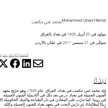
التعلم
البيانات عبر مختلف الأجهزة التي تستخدمها، كما تساعد في معالجة البيانات
المتعلقة بالإعلانات. ويستخدم هذا لقياس أداء الإعلانات وإتاحة فوترتها.
محمد غني حكمت
Mohammed Ghani Hikmat
يمكن أن يؤدي إيقاف تشغيل بعض هذه الملفات إلى توقف الوظائف ذات
موسوعة متحف
الصلة عن العمل بشكل صحيح. يمكنك تغيير تفضيلاتك في أي وقت
اعرف المزيد
مولود في 20 أبريل 1929 في بغداد بالعراق
موافقة
حفظ الإعدادات
متوفّى في 21 سبتمبر 2011 في عمّان بالأردن.
المشاركة مع صدي
المتجر الإلكتروني
شارك هذ
شا
شارك
شارك هذه ا
من نحن
نبذة
الوظائف والفرص
وُلِد محمد غني حكمت في بغداد، العراق، عام 1929، وهو خرّيج معهد
الفنون الجميلة في بغداد. درس بعد ذلك في أكاديميّة الفنون الجميلة
الصحافة
في روما. كما تدرّب على المعادن في دار الطباعة والسك الحكوميّة (لا
زيكا إيطاليانا). ثم درّسَ النحت في معهد بغداد للفنون الجميلة وكليّة
رعاة متاحف قطر