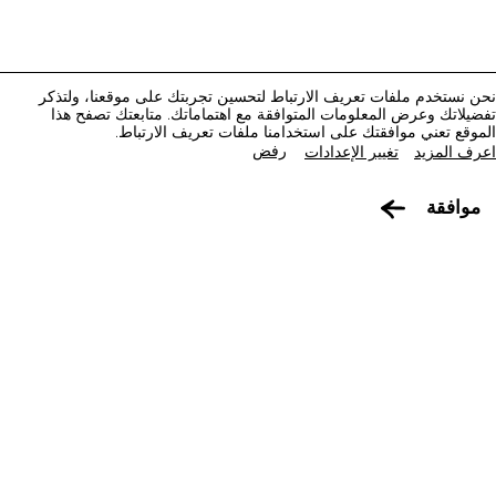
استكشف متاحفنا، ومعارضنا، ومساحاتنا الإبداعية، المنتشرة
في كافة أنحاء قطر، وتعرف على كل جديد. خطط لزيارتك
الآن أو ابحث عن أحد المرافق أو المواقع على الخريطة.
نحن نستخدم ملفات تعريف الارتباط لتحسين تجربتك على موقعنا، ولتذكر
تفضيلاتك وعرض المعلومات المتوافقة مع اهتماماتك. متابعتك تصفح هذا
المتاحف وصالات العرض والمراكز الإبداعية
الموقع تعني موافقتك على استخدامنا ملفات تعريف الارتباط.
رفض
اعرف المزيد
تغيير الإعدادات
الفن العام
التفاصيل
موافقة
المواقع الأثرية