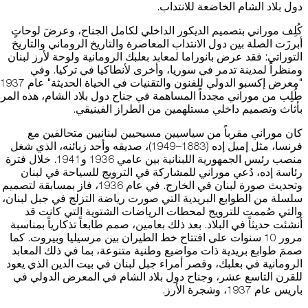
دول بلاد الشام الخاضعة للانتداب.
كُلِف موراني بتصميم الديكور الداخلي لكامل الجناح، وعرضَ لوحاتٍ
أبرزَت الصلة بين دول الانتداب المعاصرة والتاريخ الروماني والتاريخ
التوراتي: فقد عرض بانوراما لمعابد بعلبك الرومانية ولوحة لأرز لبنان
ومنظراً لمدينة تدمر في سوريا، وأخرى لأنطاكيا في تركيا. وفي
طُلِب من موراني مجدداً المساهمة في جناح دول بلاد الشام، هذه المر
بأثاث وتصميم داخلي مستلهمين من الطراز الفينيقي.
كان موراني مقرباً من سياسيين مسيحيين لبنانيين متحالفين مع
فرنسا، مثل إميل إده (1883–1949)، صديقه وأحد زبائنه، الذي شغل
منصب رئيس الجمهورية اللبنانية بين عامي 1936 و1941. خلال فترة
رئاسة إده، دُعي موراني للمشاركة في الترويج للسياحة في لبنان
وتحديث صورة لبنان في الخارج. في عام 1936، فاز بمسابقة لتصميم
سلسلة من الطوابع البريدية التي صورت رياضة التزلج في جبل لبنان،
والتي صُممت للترويج لمحطات الرياضات الشتوية التي كانت قد
أنشئت حديثاً في البلاد. بعد ذلك بعامين، صمم طابعاً تذكارياً بمناسبة
مرور 10 سنوات على افتتاح خط الطيران بين مرسيليا وبيروت. كما
صممَ طوابع بريدية ذات مواضيع وطنية متنوعة، بما في ذلك المعابد
الرومانية في بعلبك، وقصر أمراء جبل لبنان في بيت الدين الذي يعود
للقرن التاسع عشر، وجناح دول بلاد الشام في المعرض الدولي في
باريس عام 1937، وشجرة الأرز.