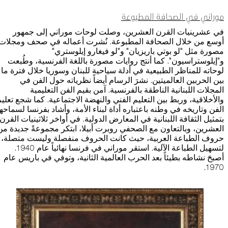
موراني في الصحافة المطبوعة
في عشرينيات القرن العشرين، وصلت لوحات موراني إلى جمهور
أوسع من خلال الصحافة المطبوعة. نُشرت أعماله في صحف ومجلات
مصورة مثل "لو بوتي باريزيان" و"لو فيغارو إيلوستري"
و"إيلوستراسيون". كما أنتج روايات مصورة باللغة الفرنسية، وطُبعت
لوحاته للمناظر الطبيعية في أدلة سياحية للبنان وسوريا خلال فترة ما
بين الحربين العالميتين. نشرَ الرسام أيضاً نظرياته حول الفن في
المجلات اللبنانية الناطقة بالفرنسية. آمن بقيم الفن التعليمية
والأخلاقية، وربط بين التعليم الفني والنهضة الاجتماعية. كما شجع تعلي
الفن وتاريخه في وطنه باعتباره أداة لبناء الأمة، وأشاد بفرنسا لسماحها
بتمثيل الثقافة اللبنانية في المعارض الدولية. في أواخر ثلاثينيات القرن
العشرين، وبالتعاون مع الصحفي روبرت أبيلا، ابتكر مجموعةً جديدة من
حروف الطباعة العربية، حيث كانت الحروف منفصلة وليست متصلة،
لتسهيل الطباعة الآلية. استقر موراني في فرنسا نهائياً عام 1940.
أصبحَ نشاطه بطيئاً بعد الحرب العالمية الثانية، وتوفي في باريس عام
1970.