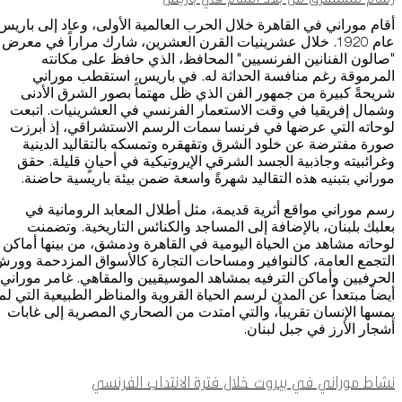
أقام موراني في القاهرة خلال الحرب العالمية الأولى، وعاد إلى باريس
عام 1920. خلال عشرينيات القرن العشرين، شارك مراراً في معرض
"صالون الفنانين الفرنسيين" المحافظ، الذي حافظ على مكانته
المرموقة رغم منافسة الحداثة له. في باريس، استقطب موراني
شريحةً كبيرة من جمهور الفن الذي ظل مهتماً بصور الشرق الأدنى
وشمال إفريقيا في وقت الاستعمار الفرنسي في العشرينيات. اتبعت
لوحاته التي عرضها في فرنسا سمات الرسم الاستشراقي، إذ أبرزت
صورة مفترضة عن خلود الشرق وتقهقره وتمسكه بالتقاليد الدينية
وغرائبيته وجاذبية الجسد الشرقي الإيروتيكية في أحيانٍ قليلة. حقق
موراني بتبنيه هذه التقاليد شهرةً واسعة ضمن بيئة باريسية حاضنة.
رسم موراني مواقع أثرية قديمة، مثل أطلال المعابد الرومانية في
بعلبك بلبنان، بالإضافة إلى المساجد والكنائس التاريخية. وتضمنت
لوحاته مشاهد من الحياة اليومية في القاهرة ودمشق، من بينها أماكن
التجمع العامة، كالنوافير ومساحات التجارة كالأسواق المزدحمة وور
الحرفيين وأماكن الترفيه بمشاهد الموسيقيين والمقاهي. غامر موراني
أيضاً مبتعداً عن المدن لرسم الحياة القروية والمناظر الطبيعية التي لم
يمسها الإنسان تقريباً، والتي امتدت من الصحاري المصرية إلى غابات
أشجار الأرز في جبل لبنان.
نشاط موراني في بيروت خلال فترة الانتداب الفرنسي