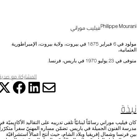
التعلم
البيانات عبر مختلف الأجهزة التي تستخدمها، كما تساعد في معالجة البيانات
المتعلقة بالإعلانات. ويستخدم هذا لقياس أداء الإعلانات وإتاحة فوترتها.
فيليب موراني
Philippe Mourani
يمكن أن يؤدي إيقاف تشغيل بعض هذه الملفات إلى توقف الوظائف ذات
موسوعة متحف
الصلة عن العمل بشكل صحيح. يمكنك تغيير تفضيلاتك في أي وقت
اعرف المزيد
مولود في 6 فبراير 1875 في بيروت، ولاية بيروت، الإمبراطورية
العثمانية،
موافقة
حفظ الإعدادات
متوفى في 23 يوليو 1970 في باريس، فرنسا.
المشاركة مع صدي
المتجر الإلكتروني
شارك هذ
شا
شارك
شارك هذه ا
من نحن
نبذة
الوظائف والفرص
كان فيليب موراني رسامّاً لبنانيّاً تلقى تدريبه على التقاليد الأكاديميّة في
الصحافة
مدرسة الفنون الجميلة في باريس. تضمّن مساره المهنيّ سفراً متكرّراً
بين فرنسا وشمال إفريقيا وبلاد الشام، حيث أنتج أعمالاً استشراقيّة
رعاة متاحف قطر