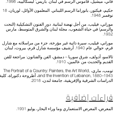
فاني، ميشيل، قاموس الرسم في لبنان. باريس: ليسكالييه، 1998.
حكيم، فيكتور، بانوراما الرسم اللبناني. المعلمون الأوائل، لوريان، 18
نوفمبر 1948.
موراني، فيليب، من أجل نهضة لبنانية. دور الفنون التشكيلية (النحت
والرسم) في حياة الشعوب، مجلة لبنان والشرق المتوسط، مارس
1932.
موراني، فيليب، سيرة ذاتية غير مؤرخة، جزء من مراسلاته مع شارل
قرم، حوالي عام 1940. أرشيف مؤسسة شارل قرم، بيروت، لبنان.
ثالاسو، أدولف، شرق سوريا – دمشق، الفن والفنانون: مراجعة للفن
القديم والحديث من عالمين، 1910.
تومب، ماري، The Portrait of a Country: Painters, the Art World,
and the Invention of Lebanon, 1880–1943، أطروحة دكتوراة، كلية
الدراسات الشرقية والإفريقية، جامعة لندن، 2018.
قراءات إضافية
المعرض، المعرض الاستعماري وما وراء البحار، يوليو 1931.