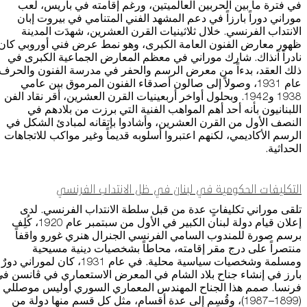
في فترة ما بين الحربين العالميتين، ورغم إقامته في باريس، لعب
موراني دوراً بارزاً في دعم المشهد الفني المتنامي في بيروت إبان
الانتداب الفرنسي. خلال ثلاثينيات القرن العشرين، شهدَت المدينة
ظهور معارض الفنون العامة الكبرى، وهو نمط عرض فني أوروبي كان
نادراً آنذاك. شارك موراني في معظم المعارض الجماعية الكبرى في
ذلك العقد، بدءاً من معرض الرسم والحفر في مدرسة الفنون والحرف
عام 1931، وصولاً إلى صالون أصدقاء الفنون المرموق بين عامي
1938 و1942. وبحلول أواخر أربعينيات القرن العشرين، أقر نقاد الفن
اللبنانيون بأنه أحد أهم المواهب الفنية التي برزت من بلادهم في
النصف الأول من القرن العشرين، وأشادوا بإتقانه لمبادئ الشكل في
الرسم الأكاديمي، لكنهم اعتبروا أسلوبه قديماً وغير مواكب للاتجاهات
الحداثية.
التكليفات الحكومية في لبنان في ظل الانتداب الفرنسي
تلقى موراني تكليفاتٍ عدة من قبل سلطة الانتداب الفرنسي. لدى
إعلان قيام دولة لبنان الكبير في الأول من سبتمبر عام 1920، كُلِف
برسم صورة للمندوب السامي الفرنسي الجنرال هنري غورو واقفاً
منتصراً على درج مقر إقامته، محاطاً بشخصيات دينية مسيحية
ومسلمة وشخصيات سياسية محلية. في عام 1931، كان لموراني دورٌ
بارز في إنشاء جناح بلاد الشام في المعرض الاستعماري في ڤانسن ف
فرنسا. صمم هذا الجناح المهندس المعماري السوري أوليس موصللي
(1899–1987)، وقُسِم إلى عدة أقسام، مثل كل قسم منها دولة من