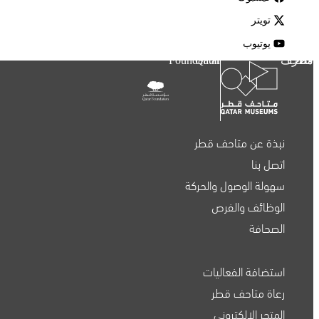
تويتر
يوتيوب
متاحف قطر
Qatar Foundation
نبذة عن متاحف قطر
اتصل بنا
سهولة الوصول والحركة
الوظائف والفرص
الصحافة
استضافة الفعاليات
متاحف قطر على الخريطة
رعاة متاحف قطر
المتجر الإلكتروني
استكشف متاحفنا، ومعارضنا، ومساحاتنا الإبداعية، المنتشرة