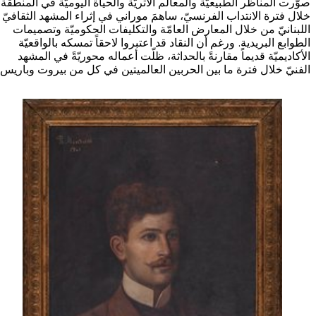
صوّرت المناظر الطبيعيّة والمعالم الأثريّة والحياة اليوميّة في المنطقة.
خلال فترة الانتداب الفرنسيّ، ساهمَ موراني في إثراء المشهد الثقافيّ
استضافة الفعاليات
اللبنانيّ من خلال المعارض العامّة والتكليفات الحكوميّة وتصميمات
الطوابع البريدية. ورغم أن النقاد قد اعتبروا لاحقاً تمسكه بالواقعيّة
اتصل بنا
الأكاديميّة قديماً مقارنةً بالحداثة، ظلّت أعماله محوريّةً في المشهد
الفنيّ خلال فترة ما بين الحربين العالميتين في كل من بيروت وباريس.
سهولة الوصول والحركة
الشروط والأحكام
سياسة ملفات تعريف الارتباط