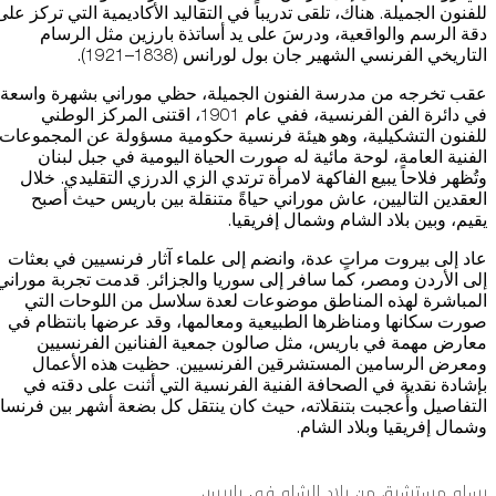
للفنون الجميلة. هناك، تلقى تدريباً في التقاليد الأكاديمية التي تركز على
دقة الرسم والواقعية، ودرسَ على يد أساتذة بارزين مثل الرسام
التاريخي الفرنسي الشهير جان بول لورانس (1838–1921).
عقب تخرجه من مدرسة الفنون الجميلة، حظي موراني بشهرة واسعة
في دائرة الفن الفرنسية، ففي عام 1901، اقتنى المركز الوطني
للفنون التشكيلية، وهو هيئة فرنسية حكومية مسؤولة عن المجموعات
الفنية العامة، لوحة مائية له صورت الحياة اليومية في جبل لبنان
وتُظهر فلاحاً يبيع الفاكهة لامرأة ترتدي الزي الدرزي التقليدي. خلال
العقدين التاليين، عاش موراني حياةً متنقلة بين باريس حيث أصبح
يقيم، وبين بلاد الشام وشمال إفريقيا.
عاد إلى بيروت مراتٍ عدة، وانضم إلى علماء آثار فرنسيين في بعثات
إلى الأردن ومصر، كما سافر إلى سوريا والجزائر. قدمت تجربة موراني
المباشرة لهذه المناطق موضوعات لعدة سلاسل من اللوحات التي
صورت سكانها ومناظرها الطبيعية ومعالمها، وقد عرضها بانتظام في
معارض مهمة في باريس، مثل صالون جمعية الفنانين الفرنسيين
ومعرض الرسامين المستشرقين الفرنسيين. حظيت هذه الأعمال
بإشادة نقدية في الصحافة الفنية الفرنسية التي أثنت على دقته في
التفاصيل وأُعجبت بتنقلاته، حيث كان ينتقل كل بضعة أشهر بين فرنسا
وشمال إفريقيا وبلاد الشام.
رسام مستشرق من بلاد الشام في باريس