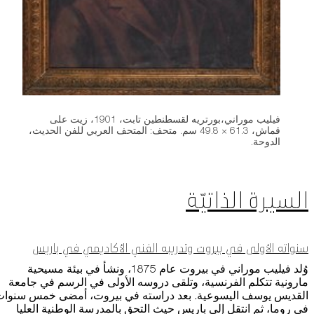
فيليب موراني،بورتريه لقسطنطين تابت، 1901، زيت على
قماش، 61.3 × 49.8 سم. متحف: المتحف العربي للفن الحديث،
الدوحة.
السيرة الذاتيّة
سنواته الأولى في بيروت وتدريبه الفني الأكاديمي في باريس
وُلد فيليب موراني في بيروت عام 1875، ونشأ في بيئة مسيحية
مارونية تتكلم الفرنسية، وتلقى دروسه الأولى في الرسم في جامعة
القديس يوسف اليسوعية. بعد دراسته في بيروت، أمضى خمس سنوا
في روما، ثم انتقل إلى باريس حيث التحق بالمدرسة الوطنية العليا