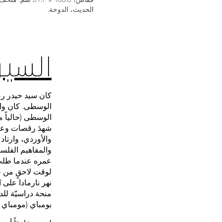
الحديث، الدوحة.
السيرة
الوسطى. كان وال
الوسطى (حالياً م
شهدَ رقصات وعرو
والأوردي، وارتاد
والمفاهيم الفلسفي
عمره عندما طلب 
لوقت لاحقٍ من ح
نهر نارمادا على
بومباي (مومباي ا