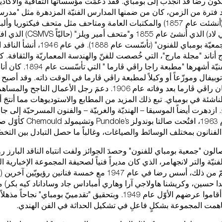
كون رضا قد انجذب إلى بومباي. فقد دعمَت مؤسساتها الثقافية والأكادي
اد فترة من الزمن، كان من ضمنها المدارس الفنيّة المزدهرة مثل "مدرس
Sir J.J. للفنون" (أنشئت عام 1857) والمكتبات العامة ومتاحف مثل متحف فيكتوري
وجمعيات مثل "جمعيّة بومباي للفنون" (تأسّست
اج أناند "مجلة مارج"، التي خُصصت للفنّ والهندسة المعماريّة والثقافة. 
الاستوديوهات الفنيّة أشهرها "
بيفال وموزّعاً أو وكيلاً لمطبعة راڤي ڤارما في الوقت ذاته. وقد أصبح لا
الوحيد لصورالفنان راڤي ڤارما بعد وفاته عام 1906. دعمَ رجل الأعمال 
ناشئة في بومباي. تبع ذلك المزيد من المطابع والاستوديوهات مما أنتجَ أعم
 ازدهرت أيضاً الموسيقا – الهنديّة والغربيّة – والفنون المسرحيّة إلى 
التجاريّة. في عام 1963، افتُحت صالتا ب
الفنانون بمختلف الوسائط والصياغات، وغالباً ما حصل التبادل بين التخ
المتجر الإلكتروني
من نحن
ون "جمعية بومباي للفنون" وحصدَ الجوائز ولفت انتباه الناقد البارز 
نيّة والتر لانجهامر، الذي كان مديراً فنياً لصحيفة المجموعة الإخبارية الم
أوف إنديا". والأهمّ من ذلك، أسس رضا في عام 1947 مع خمسة فنانين 
 حسين، وكريشنا هاولاجي آرا وهاري أمباداس جاد وساداناد كيه بكر) مج
التقدمييّن، حيث أقاموا عرضهم الأوّل عام 1949. وبتحقيق "تقدمييّ بومباي" نج
ت المجموعة بشكلٍ فاعلِ في تشكيل الحداثة في الفن الهندي.