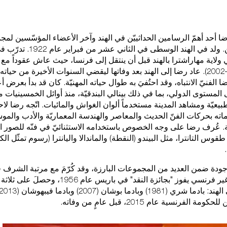
الفعال
 أحد أهمّ الرسامين الحداثييّن في الهند وآخر الأعضاء المؤسّسين لمجم
بومباي التقدمييّن. ولد في الهند ا
 ولاية مهاراشترا بالهند قبل أن ينتقل إلى فرنسا، حيث عاش عقوداً مع
مونجلات (1929–2002). عاد رضا إلى الهند بعد وفاتها ليقضي السنوات الأخيرة من حي
الفنيّ الانتباه، وقد احتُفيَ به طوال حياته المهنيّة. كان قد بدأ بعرض أ
1، وعلى المستوى الدولي، بما في ذلك بينالي البندقيّة، منذ أوائل الخمسينيا
خطط لز
يعيّة ومشاهد المدينة مستخدماً ألوان الغواش والمائيات. اتّجه رضا لاحق
اته بحركات الفنّ الحديث والمعاصر والهندسة المعماريّة والأدب والمو
يّة. عُرف رضا على وجه الخصوص باستخدامه الاستثنائيّ في فنّه للصور 
وس التانترا، مثل البيندو (النقطة) والماندالا واليانترا (رسوم تمثّل الك
المتح
وجودة ضمن العديد من المجموعات البارزة، وقد كُرّمَ مع مرتبة الشرف 
لكونه أوّل فنان غير فرنسي يفوز "بجائزة النقد" في بار
لفرنسية عام 2015، قبل عامٍ من وفاته.