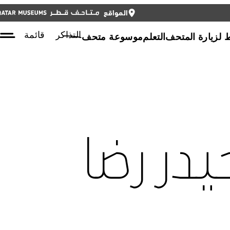
المواقع
أغلق
أغلق
التذاكر
ENGLISH
التذاكر
قائمة
لزيارة المتحف
التعلم
موسوعة متحف
در رضا