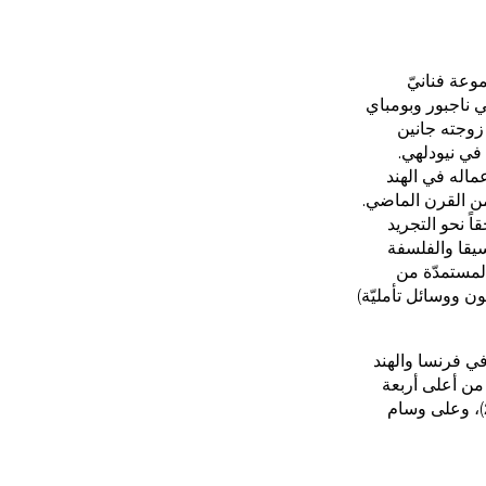
يات
وعة فنانيّ
لوسطى في الثاني عشر من فبراير عام 1922. تدرّب في ناجبور وبومباي
 زوجته جانين
اته في نيودلهي.
عماله في الهند
ت من القرن الماضي.
يارة
اً نحو التجريد
سيقا والفلسفة
المستمدّة من
ون ووسائل تأمليّة)
ف
في فرنسا والهند
يس عام 1956، وحصلَ على ثلاثة من أعلى أربعة
أوسمة مدنيّة في الهند: بادما شري (1981) وبادما بوشان (2007) وبادما فيبهوشان (2013)، وعلى وسام