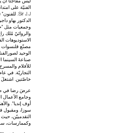
ليس مفاجئاً أن ي
الفنيّة على امتد
والروائيّ مُلك ر
مصنّع قلنسوات تو
صناعةَ السينما ال
للأفلام والمسرح.
خاصّتين. اشتغلَ 
عرضَ رضا في صال
وجامع الأعمال الف
سوزا، ومقبول فدا
وكممارسات، ساهم