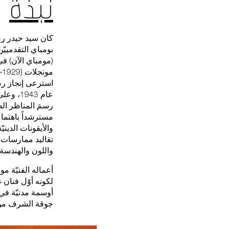
نبذة
كان سيد حيدر رضا
(مومباي الآن) في
استرعى إنجاز رضا 
عام 943
رسمَ المناظر الطب
مسترشداً باهتمام
والأيقونات الدين
تقاليد ممارسات طق
واللون والهندسة.
أعماله الفنيّة م
جوقة الشرف من للحكومة ا