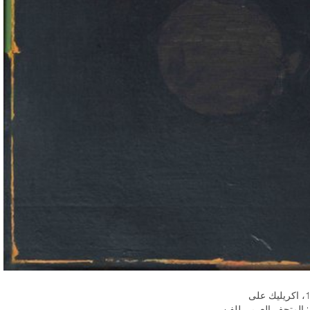
سید حیدر رضا، بدون عنوان، 1986، اكريليك على
5 سم. متحف: المتحف العربي للفن