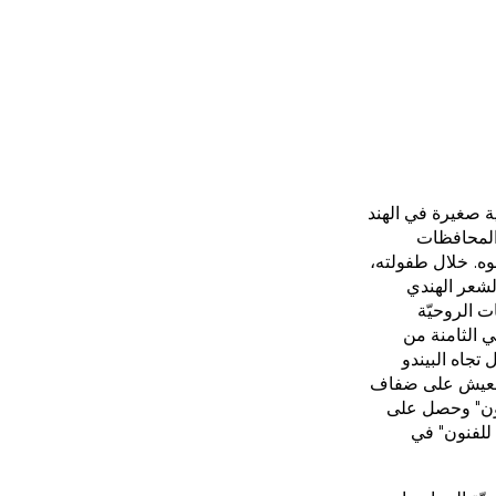
م تأثيراً. ولد عام 1922 في باباريا، قرية صغيرة في الهند
المحافظات
موه. خلال طفولته،
لشعر الهندي
ت الروحيّة
في الثامنة من
تجاه البيندو
 والعيش على ضفاف
نون" وحصل على
دراسيّة للدراسة في أبرز مدرسة للفنون في الهند "مدرسة السير جيه جيه Sir J.J. للفنون" في