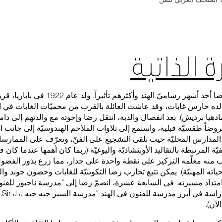
 الذاتية
كان سيد حيدر رضا أحد أشهر رساميّ الهند وأكثره
ده حارس غابات، وقد عاشت العائلة بالقرب من محميّات الغابات في 
ادهيا برديش). بعد انفصال والديه، انتقل رضا وإخوته مع والدتهم إلى دا
ضاً طقسيّة قبلية، واستمع إلى تلاوات الملاحم الهندوسيّة إلى جانب ا
 المدارس المحليّة حيث تلقى التشجيع على الفنّ، وتعرّف على الممارسا
ّة المرتبطة بالتقاليد الأوبنشاديّة واليوغيّة (ربما كان أهمها عندما كان 
منه معلّمه التركيز على نقطة واحدة على جدار، مما زرع بذور الفضول 
ياته المهنيّة). يمكن تتبع تجارب رضا التكوينيّة للغابات وحصون جوند
 امتداد مسيرته. في السابعة عشرة، انضمّ رضا إلى "مدرسة ناجبور للف
منحة 
لآن).