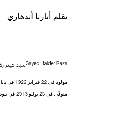
بقلم أبارنا أندهاري
سيد حيدر رض
Sayed Haider Raza
مولود في 22 فبراير 1922 في باباريا في المقاطعات الوسطى للهند البريطانية (حالياً مادهيا برديش، الهند)
متوفّى في 23 يوليو 2016 في نيودلهي، الهند