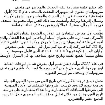
التعلم
البيانات عبر مختلف الأجهزة التي تستخدمها، كما تساعد في معالجة البيانات
شارك هذ
شا
شارك
شارك هذه ا
المتعلقة بالإعلانات. ويستخدم هذا لقياس أداء الإعلانات وإتاحة فوترتها.
كلير ديفيز قيّمة مشاركة للفن الحديث والمعاصر في متحف
متروبوليتان للفنون في نيويورك. التحقت بالمتحف عام 2015 كأول
قيّمة فنية متخصصة في الفن الحديث والمعاصر من الشرق الأوسط
وشمال إفريقيا وتركيا، وأسست منذ ذلك الحين نواة مجموعة المتحف
يمكن أن يؤدي إيقاف تشغيل بعض هذه الملفات إلى توقف الوظائف ذات
موسوعة متحف
الصلة عن العمل بشكل صحيح. يمكنك تغيير تفضيلاتك في أي وقت
في هذا المجال، مقتنيةً أعمالاً بارزة من مختلف أنحاء المنطقة.
اعرف المزيد
نظّمت أول معرض استعادي في الولايات المتحدة للفنان الإيراني-
الأميركي سياه أرماجاني بعنوان "سياه أرماجاني: اتبع هذا الخط"، والذي
موافقة
حفظ الإعدادات
أقيم في قاعة "متروبوليتان بروير" و"مركز ووكر للفنون" عامَي 2018
و2019. كما شاركت إلى جانب كيم بنزل في التقييم الفني لمعرض
"رايان تابت: مُلكية غريبة" (2019 – 2021)، الذي تناول موضوعات
تتعلّق بمنشأ القطع الفنية وتاريخ جمع المتاحف لها في الشرق الأوسط.
المتجر الإلكتروني
في عام 2022، تولّت ديفيز تقييم أول معرض شامل للوحات الفنانة
لويز بورجوا، الذي حمل عنوان "لويز بورجوا: لوحات"، وأقيم في متحف
متروبوليتان ومتحف نيو أورلينز للفنون.
من نحن
تحمل ديفيز درجة الدكتوراة في تاريخ الفن من معهد الفنون الجميلة
بجامعة نيويورك، وقد كرست أطروحتها لاستكشاف الأبعاد المنهجية
الوظائف والفرص
التي تفرضها السياقات الاستعمارية وما بعد الاستعمارية على دراسة
تاريخ الفن، وذلك من خلال تحليلٍ معمّق للفن المصري خلال القرنين
الصحافة
التاسع عشر والعشرين.
رعاة متاحف قطر