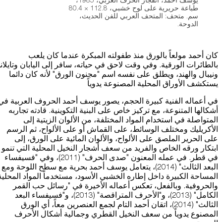
يوسف أحمد، انفجار الحرف العربي، 1985،
طباعة حريرية على لوح خشبي، 112.8 × 80.4
سم. متحف: المتحف العربي للفن الحديث،
الدوحة.
كان أحمد مولعاً بالورق منذ طفولته المبكرة عندما كان يلعب
بالطائرات الورقية. وفي وقت لاحق في حياته، سافر إلى اليابان وتايلان
ونيبال والهند، ويطلق على نفسه اسم "مجنون الورق" لأنه كان دائما
يستكشف الأوراق المحلية المصنوعة يدوياً
في أعماله الفنية كبيرة الحجم، يصور يوسف أحمد الحروف العربية في
أشكالها المتنوعة، مع تركيز خاص على البنية التكوينية. قادته تجاربه
المتواصلة في استخدام المواد المختلفة، من الألوان الزيتية إلى
الأكريليك ومختلف الوسائط، على القماش أو على الألواح، ثم الرسم
على الحرير الملصق على الألواح، والألوان المائية على الورق، إلى
ابتكار ورقه الخاص والفريد من سعف أشجار النخيل المحلية التي تنمو
في قطر. في عمله المعنون "صدى الحرف" (2011)، وفي "فسيفساء
البعد الثالث" (2014)، يتعامل يوسف أحمد بحرية مع سطح اللوحة ومع
المساحة الكبيرة داخل إطاره الخشبي الأسود، مستخدماً المواد المحلية
والحروفية. وبالفعل، تعكس أعماله الأخيرة في "رسائل حب القمر
الكامل" (2013)، و"الأحرف المتراقصة" (2013)، و"فسيفساء البعد
الثالث" (2014)، اتقان أحمد التام لجمع العنصرين معاً، أي الورق
المصنوع يدوياً من سعف النخيل القطري وجمالية أشكال الأحرف