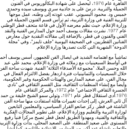
القاهرة عام 1976، ليحصل على شهادة البكالوريوس في الفنون
الجميلة والتربية. درسَ على يد جاذبية سري ويوسف سيده وحمدي
خميس ود. محمود البسيوني. عقب عودته إلى وطنه، عمل موجهاً
للتربية الفنية في وزارة التربية، ثم ترأس قسم الفنون الجميلة في
وزارة الإعلام، حيث نظم معرضه الأول في قاعة متحف قطر الوطني
عام 1977. نشرت مقالات يوسف أحمد حول المدارس الفنية والنقد
الفني والفنون في قطر، بالإضافة إلى مقالاته النقدية حول معارض
الفنانين القطريين، في الصحيفة اليومية "جلف تايمز"، وفي "مجلة
الدوحة" الشهرية التي كانت تصدرها وزارة الإعلام.
تماشياً مع اهتمامه الشديد في ايصال الفن للجمهور، أسس يوسف أحمد
في أواسط السبعينيات مع زملائه في وزارة الإعلام، محمد علي عبد
الله وحسن الملا، "مجموعة الأصدقاء الثلاثة" الفنية. شهدت ساحة الفن
خلال السبعينيات والثمانينيات فترة ازدهار بفضل الالتزام الفعال في
مجال الفن، على صعيد المدارس والهيئات الحكومية وغير الحكومية،
وأيضاً مع إنشاء المنظمات الثقافية، مثل القسم الثقافي في "نادي
الجسرة الثقافي الاجتماعي" عام 1972، والمركز الثقافي عام
1976.أدى استقلال قطر عام 1971، وتولي سمو الشيخ خليفة بن حمد
آل ثاني العرش، إلى إحداث تغييرات هائلة استفادت منها ساحة الفن
الناشئة في قطر. ركز صانعو القرار السياسي، والمعلمين التابعين
لوزارة التربية والتعليم ووزارة الإعلام، على تطوير المجالات الفكرية
والثقافية والفنية، ومهدوا الطريق لجعل قطر تصبح مركزاً فنياً رفيع
المستوى على صعيد المنطقة. على الصعيد المحلي، بدأت وزارة التربية
والتعليم بإنشاء عدد أكبر من المدارس الابتدائية والثانوية، كما أُنشأ