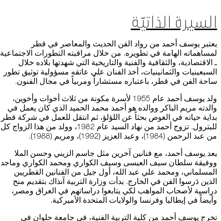
السيرة الذاتيّة
يعتبر يوسف أحمد من رواد الفن الحديث والمعاصر في قطر
لمساهماته الهامة في تطويره. من خلال مراقبته التطورات الاجتماعية
ـ الاقتصادية، والثقافية والفنية والتاريخية التي شهدتها بلاده خلال
السبعينيات والثمانينيات، أخذ الفنان على عاتقه مسؤولية توثيق تطور
ساحة الفن في قطر، باعتباره مستشاراً ومربياً في مجال الفنون.
ولد يوسف أحمد عام 1955 لأسرة مكونة من ثلاث أخوات وأخوين،
والدته مريم الباكر ووالده هو أحمد محمد الحميد الذي كان يعمل في
بداية حياته في الغوص بحثاً عن اللؤلؤ، ثم انتقل للعمل في شركة قطر
للبترول. تزوج أحمد من نهاد السيد عام 1982، وولد من هذا الزواج كل
من عبد الرحمن (1984)، وعبد العزيز (1992)، ومريم (1988).
يعد يوسف أحمد، مع فنانين آخرين مثل جاسم الزيني وحسن الملا
ووفيقة سلطان سيف العيسى وسيف الكواري ومحمد الكواري وماجد
المسلماني، ومحمد علي عبد الله، أول جيل من الفنانين القطريين
الذين دَرسوا الفن في الخارج. بدأت وزارة التربية آنذاك بتقديم منح
دراسية لأصحاب المواهب لكي يتابعوا دراساتهم في العراق ومصر،
وأيضاً في إيطاليا وفرنسا والولايات المتحدة الأميركية.
تخرج يوسف أحمد من كلية التربية الفنية، في جامعة حلوان في