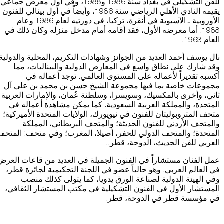
للفن التشكيلي في بغداد سنة 1986 و1988، وفي أول معرض جماعي
يقيمه النادي الأهلي الرياضي سنة 1986، وأيضاً في أول بينالي للفنون
الأوروبية ـ الآسيوية في أنقرة، تركيا، في دورتيه لعام 1986 وعام
1988. أما معرضه الأول، فقد أقامه أمام مدخل منزله وكان ذلك في
العام 1963.
نال يوسف أحمد العديد من الجوائز وشهادات التكريم، المحلية والدولية
وقد شارك على نطاق واسع في المعارض الدولية والبيناليات، مما
أكسبه تقديراً لأعماله على المستوى العالمي. توجد أعماله في
مجموعات خاصة بما فيها مجموعة الشيخ حسن بن محمد بن علي آل
ثاني، وأخرى بالمكسيك، وسويسرا، وسلطنة عُمان، والإمارات العربية
المتحدة، والمملكة العربية السعودية. كما يمكن مشاهدة أعماله في
متحف المتروبوليتان للفنون في نيويورك، الولايات المتحدة الأميركية؛
والمتحف الأردني للفنون الحديثة؛ والمتحف البريطاني، المملكة
المتحدة؛ والمتحف الدولي للحفر، أصيلا، المغرب؛ وفي متحف: المتحف
العربي للفن الحديث، الدوحة، قطر..
عمل الفنان مستشاراً في الفنون الجميلة في العديد من قاعات العرض
في العالم العربي. وهو حالياً عضو في اللجنة التحكيمية لجائزة قطر،
وفي الهيئة الدولية لصناعة الورق يدويا، كما يتولى كذلك منصب
المستشار الأول في الفنون التشكيلية في مكتب المستشار الثقافي،
في مؤسسة قطر في الدوحة، قطر.