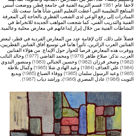
لاحقاً عام 1981 قسم التربية الفنية في جامعة قطر، ووضعت أُسس
المناهج التعليمية التي أعطت التعليم الفني شأناً هاماً. سعت تلك
المبادرات إلى رفع الوعي لدى الشعب القطري بالحاجة إلى المعرفة
الفنية والتدريب الفني، كما شجعت المواهب الجديدة للانخراط في
النشاطات الفنية من خلال إبراز إبداعاتهم في معارض محلية وعالمية.
فضلاً على ذلك، كان لإقامة عدد من المعارض الفردية في قطر، لبعض
الفنانين العرب الزائرين، تأثيراً هاماً في توسيع آفاق الفنانين القطريين،
ووفرت هذه المعارض فرصاً للحوار حول الإبداع. من هؤلاء الفنانين
العرب، نذكر: صلاح طاهر (1976) ومحمد القاضي (1977) وخالد النائب
(1982) وصخر فرزان (1982) وحسين الجبالي (1983) ومنصور البدوي
(1984) علي الغداف (1984) وعبد الهادي شلا (1985) وكمال بلاطة
(1985) وعبد الرسول سلمان (1985) ووفاء الصباغ (1985) وبديع
التويت (1986) عادل المصري (1986)، وراشد دياب (1987) .