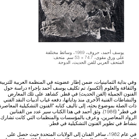
يوسف أحمد، حروف، 1989، وسائط مختلفة
على ورق مقوى، 74.7 × 53 سم. متحف:
المتحف العربي للفن الحديث، الدوحة.
وفي بداية الثمانينيات، ضمن إطار عضويته في المنظمة العربية للتربية
والثقافة والعلوم (ألكسو)، تم تكليف يوسف أحمد بإجراء دراسة حول
الفنون الجميلة (الفن الحديث) في قطر. كشاهد على تلك المعارض
والنشاطات الفنية الأخرى منذ بداياتها، دفعه غياب أدبيات النقد الفني
ذات الصلة بموضوع بحثه، إلى تأليف كتابه "الفنون التشكيلية المعاصرة
في قطر" (1986). وثق أحمد في هذا الكتاب سير عدد من الفنانين
الرواد المعاصرين، وعرف بالمؤسسات والمنظمات التي كانت تشارك
بنشاط في تطوير الفنون التشكيلية في قطر.
في عام 1982، سافر الفنان إلى الولايات المتحدة حيث حصل على