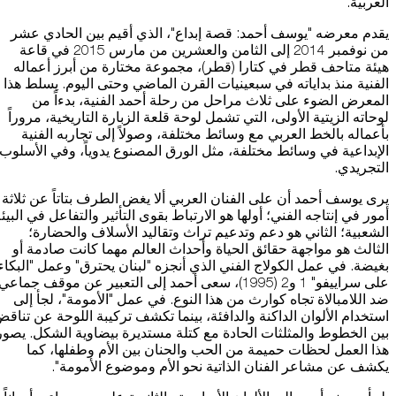
العربية.
يقدم معرضه "يوسف أحمد: قصة إبداع"، الذي أقيم بين الحادي عشر
من نوفمبر 2014 إلى الثامن والعشرين من مارس 2015 في قاعة
هيئة متاحف قطر في كتارا (قطر)، مجموعة مختارة من أبرز أعماله
الفنية منذ بداياته في سبعينيات القرن الماضي وحتى اليوم. يسلط هذا
المعرض الضوء على ثلاث مراحل من رحلة أحمد الفنية، بدءاً من
لوحاته الزيتية الأولى، التي تشمل لوحة قلعة الزبارة التاريخية، مروراً
بأعماله بالخط العربي مع وسائط مختلفة، وصولاً إلى تجاربه الفنية
الإبداعية في وسائط مختلفة، مثل الورق المصنوع يدوياً، وفي الأسلوب
التجريدي.
يرى يوسف أحمد أن على الفنان العربي ألا يغض الطرف بتاتاً عن ثلاثة
أمور في إنتاجه الفني؛ أولها هو الارتباط بقوى التأثير والتفاعل في البيئ
الشعبية؛ الثاني هو دعم وتدعيم تراث وتقاليد الأسلاف والحضارة؛
الثالث هو مواجهة حقائق الحياة وأحداث العالم مهما كانت صادمة أو
بغيضة. في عمل الكولاج الفني الذي أنجزه "لبنان يحترق" وعمل "البكاء
على سراييفو" 1 و2 (1995)، سعى أحمد إلى التعبير عن موقف جماعي
ضد اللامبالاة تجاه كوارث من هذا النوع. في عمل "الأمومة"، لجأ إلى
استخدام الألوان الداكنة والدافئة، بينما تكشف تركيبة اللوحة عن تناق
بين الخطوط والمثلثات الحادة مع كتلة مستديرة بيضاوية الشكل. يصور
هذا العمل لحظات حميمة من الحب والحنان بين الأم وطفلها، كما
يكشف عن مشاعر الفنان الذاتية نحو الأم وموضوع الأمومة".