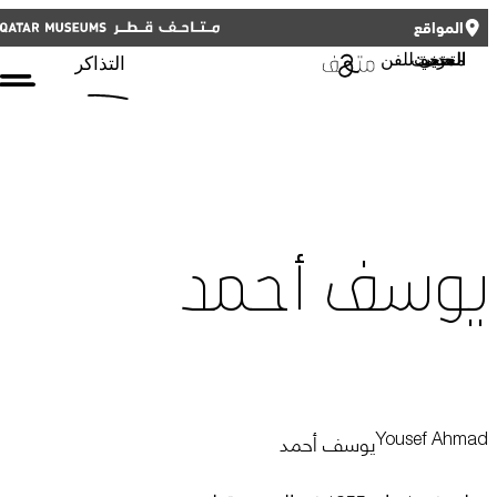
أغلق
المواقع
أغلق
التذاكر
ENGLISH
ملفات تعريف الارتباط الوظيفية
متحف: المتحف العربي للفن الحديث
التذاكر
هذه الملفات ضرورية لتشغيل الموقع بشكل الصحيح. يرجى العلم أنه لا
يمكنك إيقاف تشغيلها.
ملفات تعريف الارتباط الخاصة بالأطراف الثالثة
Qatar Museums
تتيح لنا هذه الملفات تضمين محتوى من مواقع إلكترونية تابعة لجهات
خارجية، مثل يوتيوب وفيمو. وقد يؤدي تعطيلها إلى إزالة بعض الوظائف من
الموقع الإلكتروني.
يوسف أحمد
الفعاليات
ملفات تعريف الارتباط التحليلية
تتيح لنا هذه الملفات مراقبة أداء مواقعنا الإلكترونية وتحسينها، وكذلك إجراء
تحليل لتجربة المستخدم بشكل مجهول.
خطط لزيارة المتحف
ملفات تعريف الارتباط الإعلانية
يوسف أحمد
Yousef Ahmad
تتيح لنا هذه الملفات عرض إعلانات متوافقة مع اهتماماتك على مواقع الويب
والتطبيقات التابعة لجهات خارجية.، مثل فيسبوك وإنستغرام. وقد نربط هذه