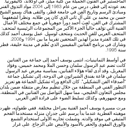
الماجستير في الفنون الجميلة من كلية ميلز، في أوكلاند، كاليفورنيا.
بعد عودته إلى قطر، درس من عام 1983 إلى 2004 مواد التذوق الفن
ومبادئ الرسم وتاريخ الفن في جامعة قطر، والتقى هناك بسمو الشيخ
حسن بن محمد بن علي آل ثاني الذي كان من طلابه. ونظراً لشغفهما
المشترك في الفن، لعبَ أحمد دوراً جوهرياً في جمع مختلف الأعمال
الفنية التي تؤلف حالياً الجزء الأكبر من المجموعات الرئيسية لمتحف:
المتحف العربي للفن الحديث ومتحف لوسيل. عمل يوسف أحمد كذلك
في تلك الفترة مديراً لهذين المتحفين تقريباً ما بين 1994 و2008.
وشارك في برنامج الفنانين المقيمين الذي نُظم في مدينة خليفة، قطر،
سنة 1995.
في أواسط الثمانينيات، انتمى يوسف أحمد إلى جماعة من الفنانين
كانت تضم عبد الرسول سلمان وحسن الملا ومحمد خميس، وفؤاد
المغربل، وقد أدى لقاء هؤلاء الفنانين، بمناسبة معرض عبد الرسول
سلمان في قاعة بفندق الشيراتون في الدوحة، إلى تشكيل جماعة
"أصدقاء الفن التشكيلي". كان الدافع وراء تشكيل الجماعة هو تعزيز
التطور الفني في المنطقة من خلال تنظيم معارض متنقلة ضمن بلدان
مجلس التعاون الخليجي، مما سهل التواصل بين الفنانين في المنطقة،
ومع جمهورهم، وكذلك تسليط الضوء على فرادة الفن العربي.
مرت مسيرة يوسف أحمد الفنية بمراحل مختلفة. ففي طفولته، ظهرت
موهبته الفطرية عندما بدأ يرسم على جدران منزله مستخدماً الفحم
المتبقي في موقد والدته. وشملت تجاربه الأولى استخدام الشمع
والورق المقوى والحفر بالأسود والأبيض على الزجاج. على غرار