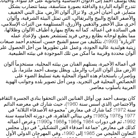
يلجأ يوسف أحمد إلى الألوان الأساسية والثانوية على حد سواء، وأحياناً،
تتدرج ألوانه الباردة والدافئة بصورة متناسقة، بينما تتضارب بشكل
متمايز، في أحيان أخرى. ولا تزال ألوان الأرض، مثل البني الخفيف
والأصفر الفاتح والبيج والبرتقالي، التي تمثل البيئة الشرقية، وألوان
أخرى مثل الأخضر والذهبي والأزرق، المستلهمة من التراث الإسلامي،
هي السائدة في أعماله. كما أنه يعالج بمهارة أطياف الألوان وظلالها،
مما يطبع لوحاته بطابع روحي فريد يُستشعر بعمق. ولإعداد عمله
"الزبارة" (1993)، بتكليف من سمو الشيخ حسن، استخدم أحمد صبغات
زيتية هولندية عالية الجودة، وعمل على تطويرها من أجل الحصول على
ألوان محددة وقريبة ما أمكن من تلك الموجودة في بيئته الطبيعية.
في أعماله الأخيرة، يستلهم الفنان من بيئته المحلية، مستخدماً ألوان
الأرض مثل ألوان التراب والرمل. ويظل يوسف أحمد ملتزماً، بل
وبإصرار، باستخدام هذه المواد المحلية بغية تسليط الضوء على
الخصائص المحلية في التجريد، ومن أجل تصوير بلده وجوانب الهوية
العربية بأسلوب معاصر.
كان يوسف أحمد من أوائل الفنانين الذين التحقوا بنادي الجسرة الثقاف
والاجتماعي (الذي اُسس سنة 1960)، حيث شارك في معرضه الدائم
سنة 1972؛ كما شارك في معارض "مجموعة الأصدقاء الثلاثة" في
1977 و1978 و1980؛ وفي بينالي القاهرة، في دورته الخامسة سنة
1992، ثم في دورات 1984 و1986 و1988 و1990؛ وعرض أعماله
كذلك في معارض "جماعة أصدقاء الفن التشكيلي" في دول مجلس
التعاون الخليجي من 1985 إلى 1990، وفي المهرجان الدولي الأول