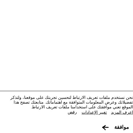
متاحف قطر على الخريطة
استكشف متاحفنا، ومعارضنا، ومساحاتنا الإبداعية، المنتشرة
في كافة أنحاء قطر، وتعرف على كل جديد. خطط لزيارتك
الآن أو ابحث عن أحد المرافق أو المواقع على الخريطة.
نحن نستخدم ملفات تعريف الارتباط لتحسين تجربتك على موقعنا، ولتذكر
تفضيلاتك وعرض المعلومات المتوافقة مع اهتماماتك. متابعتك تصفح هذا
المتاحف وصالات العرض والمراكز الإبداعية
الموقع تعني موافقتك على استخدامنا ملفات تعريف الارتباط.
رفض
اعرف المزيد
تغيير الإعدادات
الفن العام
التفاصيل
موافقة
المواقع الأثرية
1
2
3
4
5
6
7
من
من
من
من
من
من
من
7
7
7
7
7
7
7