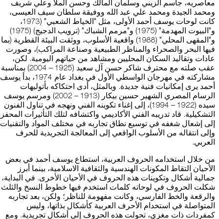
معاصريه، جاسم الزيني وسلمان المالك وحسن الملا وعلي شريف
ومحمد الجيدة ومحمد علي عبد الله ووفيقة سلطان سيف العيسى،
كانت لوحات يوسف أحمد الأولى، مثل "الخياط الشعبي" (1973،
و"البيوت المهدمة" (1975) و"مرمم الشباك" (ترويب الدجيج) (1975)
و"المقهى المحلي" (1988) واقعية الأسلوب، ووثقت البيئة القطرية (بما
فيها البحر والصحراء والمناظر الطبيعية وصناعة المراكب)، وصورت
عادات وتقاليد السكان المحليين ومشاهد من حياتهم اليومية. لكن،
عقب صلته مع محترف شاكر حسن آل سعيد (1925 – 2004) بمناسبة
مشاركته في مهرجان الواسطي الأول في بغداد عام 1974، بدأ يوسف
أحمد يرى إمكانيات فنية جديدة. وبالمثل، أدى احتكاكه بأتوليهات
الرسام المصري الشهير حسين بيكار (1913 – 2002) ومرسم يوسف
سيده (1922 – 1994)، إلى إغناء تكوينه الفني ونهجه في تناول الفنون
التشكيلية. قاد تدريبه الفني الأكاديمي واكتشافه لتلك التأثيرات المحفز
إلى إشعال شغفه في توسيع نطاق تجاربه في مختلف المواد والتقنيات،
وإلى انتقاله من الأسلوب الواقعي إلى المعالجة التجريدية للحرف
العربي.
من خلال استخدامه الحروف العربية، استطاع يوسف أحمد في بعض
الأحيان التقاط المكونات الهندسية والثقافية الاسلامية، بينما أبرز
جمالية أشكال وتكوينات هذه الحروف في الأحيان الأخرى. في البداية،
شكلت الحروف في لوحاته كلمات استخدم فيها خطوط النسخ والثلث
والرقعة والخط الفارسي، وكانت مفهومة للناظر؛ ولكن، بعد تجاربه
المتواصلة في استخدام الأحرف العربية كأشكال بذاتها، وليس
كمفردات ذات مغزى، تحولت هذه الحروف إلى أشكال تجريدية. ومع