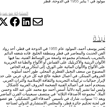
التعلم
البيانات عبر مختلف الأجهزة التي تستخدمها، كما تساعد في معالجة البيانات
مولود في 1 يناير 1955 في الدوحة، قطر
المتعلقة بالإعلانات. ويستخدم هذا لقياس أداء الإعلانات وإتاحة فوترتها.
المشاركة مع صدي
يمكن أن يؤدي إيقاف تشغيل بعض هذه الملفات إلى توقف الوظائف ذات
موسوعة متحف
الصلة عن العمل بشكل صحيح. يمكنك تغيير تفضيلاتك في أي وقت
شارك هذ
شا
شارك
شارك هذه ا
اعرف المزيد
نبذة
موافقة
حفظ الإعدادات
يُعتبر يوسف أحمد، المولود عام 1955 في الدوحة في قطر، أحد رواد
الفن الحديث والمعاصر في قطر ومنطقة الخليج. قاده شغفه الدائم
بالتجريب باستخدام مجموعة واسعة من الوسائط الفنية، بما فيها
الألوان الزيتية والأكريليك على القماش أو الألواح والطباعة الحريرية
المتجر الإلكتروني
على الألواح والألوان المائية على الورق، إلى ابتكار ورقه الخاص
المصنوع من سعف النخيل القطري المحلي. طور أحمد أسلوبه
من نحن
الحروفي المبتكر، في أعمال خطية عالج فيه كل حرفٍ عربي على حد
لإبراز جماليات تركيباته التجريدية والثقافة الإسلامية والتراث العربي.
يستخدم أحمد في أعماله الفنية الضخمة الحروف العربية كأشكال
الوظائف والفرص
وليس لما تشير إليه دلالياً. أسس أحمد مع محمد علي عبد الله وحسن
الملا، "مجموعة الأصدقاء الثلاثة" في منتصف سبعينيات القرن الماضي
الصحافة
وبعد 10 سنوات، شارك في تأسيس "أصدقاء الفن التشكيلي". هو عضو
في لجنة تحكيم جائزة قطر، والمجلس الاستشاري الدولي لصناعة
رعاة متاحف قطر