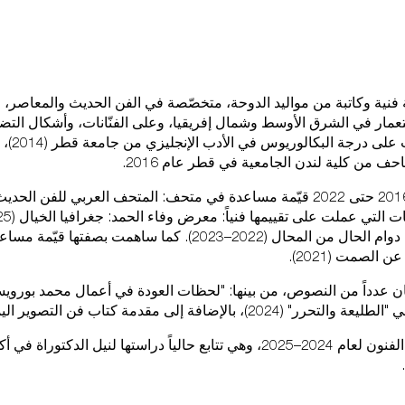
 فنية وكاتبة من مواليد الدوحة، متخصّصة في الفن الحديث والمعاصر، وت
الفعال
ستعمار في الشرق الأوسط وشمال إفريقيا، وعلى الفنّانات، وأشكال التض
والثقافي. 
ف من كلية لندن الجامعية في قطر عام 2016.
عملت من عام 2016 حتى 2022 قيّمة مساعدة في متحف: المتحف العربي للفن ا
تيسير البطنيجي: دوام الحال من المحال (2022–2023). كما ساهمت ب
خطط لز
الصمت (2021).
 عدداً من النصوص، من بينها: "لحظات العودة في أعمال محمد بورويسة
، بالإضافة إلى مقدمة كتاب فن التصوير اليمني (2024).
نالت زمالة دارة الفنون لعام 2024–2025، وهي تتابع حالياً دراستها لنيل الدكتو
المتح