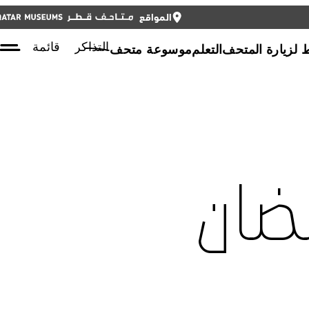
المواقع
أغلق
أغلق
التذاكر
ENGLISH
التذاكر
قائمة
لزيارة المتحف
التعلم
موسوعة متحف
مضان