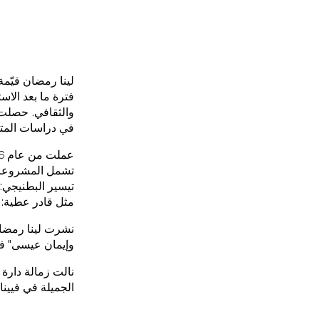
لينا رمضان قيّمة
فترة ما بعد الا
في دراسات المتاح
مثل قادر عطية: عن 
نشرت لينا رمضان
وإيمان عيسى" في "الطليعة والتحرر" (2024)
الجميلة في فيينا.