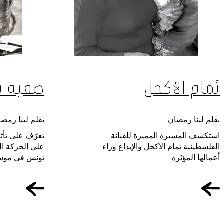
تَمَام الأكحل
صفية ف
بقلم لينا رمضان
بقلم لينا رمض
استكشف المسيرة المميزة للفنانة
تعرّف على تأث
الفلسطينية تمام الأكحل والإبداع وراء
على الحركة ال
أعمالها المؤثرة.
تونس في موس