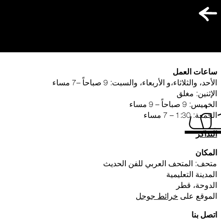
المتجر الإلكتروني
من نحن
ساعات العمل
الأحد، والثلاثاء،و الأربعاء، والسبت: 9 صباحاً –7 مساء
الإثنين: مغلق
الخميس: 9 صباحاً – 9 مساء
حف
الجمعة: 1:30 – 7 مساء
التذاكر
المكان
متحف: المتحف العربي للفن الحديث
المدينة التعليمية
الدوحة، قطر
ملفات تعريف الارتباط الخاصة بالأط
الموقع على
خرائط جوجل
اتصل بنا
تتيح لنا هذه الملفات تضمين محتوى من م