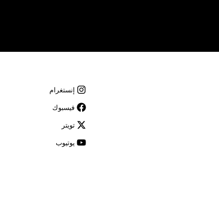
الوظائف والفرص
الصحافة
رعاة متاحف قطر
استضافة الفعاليات
اتصل بنا
إنستغرام
سهولة الوصول والحركة
الشروط والأحكام
فيسبوك
سياسة ملفات تعريف الارتباط
تويتر
يوتيوب
راف الثالثة
واقع إلكترونية تابعة لجهات خارجية،