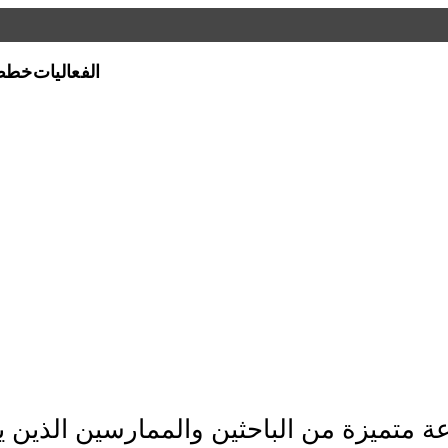
الفعاليات
خطط 
ي كافة أنحاء قطر،
افق أو المواقع على
ة متميزة من الباحثين والممارسين الذين 