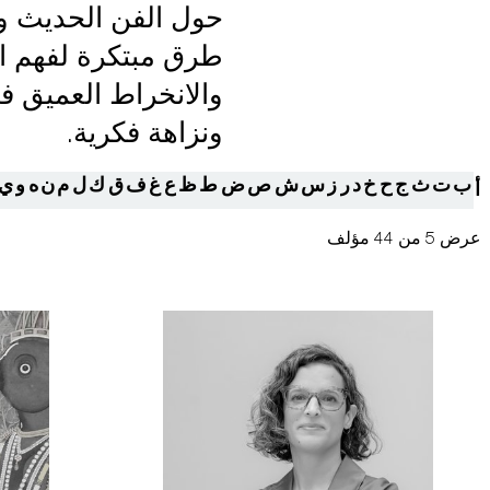
حول الفن الحديث و
طرق مبتكرة لفهم الم
والانخراط العميق ف
ونزاهة فكرية.
ب
ت
ث
ج
ح
خ
د
ر
ز
س
ش
ص
ض
ط
ظ
ع
غ
ف
ق
ك
ل
م
ن
ه
و
ي
أ
عرض 5 من 44 مؤلف