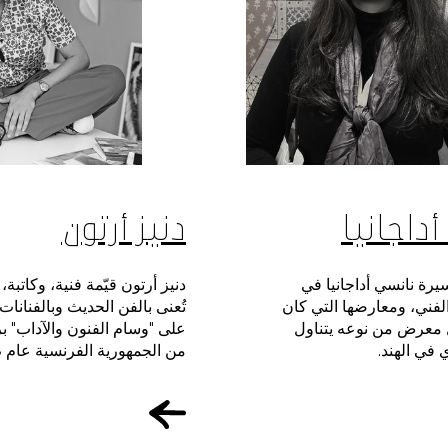
الفعال
خطط لز
داجانيا
دنيز أرتون
رة نانسي أداجانيا في
دنيز أرتون قيّمة فنية، وكاتبة، 
الفني، ومعارضها التي كان
تُعنى بالفن الحديث وبالفنانات
المتح
 معرض من نوعه يتناول
على "وسام الفنون والآداب" ب
 في الهند.
من الجمهورية الفرنسية عام 2023.