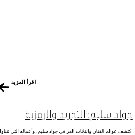
اقرأ المزيد
الوظائف والفرص
الصحافة
رعاة متاحف قطر
استضافة الفعاليات
جواد سليم: التجريد والرمزية
اتصل بنا
سهولة الوصول والحركة
الشروط والأحكام
اكتشف عوالم الفنان والنحّات العراقي جواد سليم، وأعماله التي تتناو