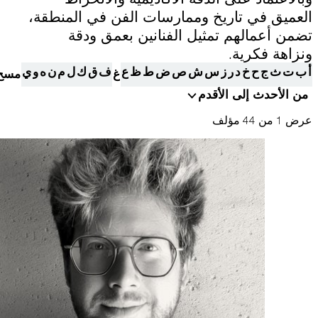
التعلم
البيانات عبر مختلف الأجهزة التي تستخدمها، كما تساعد في معالجة البيانات
المتعلقة بالإعلانات. ويستخدم هذا لقياس أداء الإعلانات وإتاحة فوترتها.
العميق في تاريخ وممارسات الفن في المنطقة،
تضمن أعمالهم تمثيل الفنانين بعمق ودقة
ونزاهة فكرية.
يمكن أن يؤدي إيقاف تشغيل بعض هذه الملفات إلى توقف الوظائف ذات
موسوعة متحف
أ
ب
ت
ث
ج
ح
خ
د
ر
ز
س
ش
ص
ض
ط
ظ
ع
ف
ق
ك
ل
م
ن
ه
و
ي
غ
مسح
الصلة عن العمل بشكل صحيح. يمكنك تغيير تفضيلاتك في أي وقت
اعرف المزيد
من الأحدث إلى الأقدم
موافقة
حفظ الإعدادات
عرض 1 من 44 مؤلف
المتجر الإلكتروني
من نحن
الوظائف والفرص
الصحافة
رعاة متاحف قطر