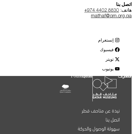
اتصل بنا
هاتف:
+974 4402 8830
mathaf@qm.org.qa
إنستغرام
فيسبوك
تويتر
يوتيوب
متاحف قطر
Qatar Foundation
نبذة عن متاحف قطر
اتصل بنا
سهولة الوصول والحركة